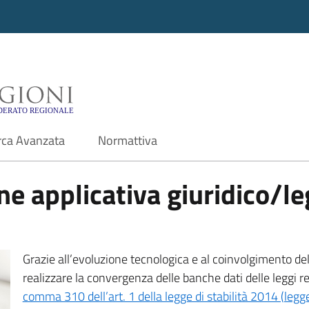
i - Motore di ricerca f
rca Avanzata
Normattiva
e applicativa giuridico/leg
Grazie all’evoluzione tecnologica e al coinvolgimento delle
realizzare la convergenza delle banche dati delle leggi r
comma 310 dell’art. 1 della legge di stabilità 2014 (leg