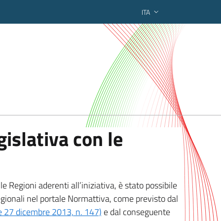
ITA
ederato regionale
islativa con le
 Regioni aderenti all’iniziativa, è stato possibile
egionali nel portale Normattiva, come previsto dal
ge 27 dicembre 2013, n. 147)
e dal conseguente