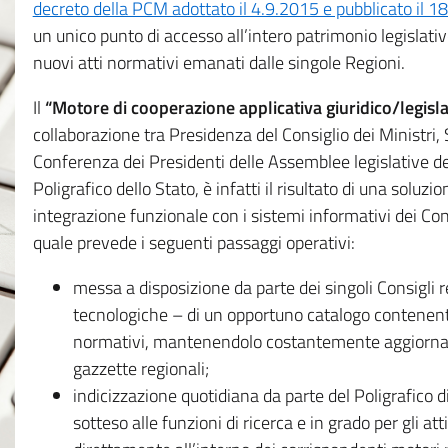
decreto della PCM adottato il 4.9.2015 e pubblicato il 1
un unico punto di accesso all’intero patrimonio legislat
nuovi atti normativi emanati dalle singole Regioni.
Il
“Motore di cooperazione applicativa giuridico/legisla
collaborazione tra Presidenza del Consiglio dei Ministri
Conferenza dei Presidenti delle Assemblee legislative d
Poligrafico dello Stato, è infatti il risultato di una soluz
integrazione funzionale con i sistemi informativi dei Con
quale prevede i seguenti passaggi operativi:
messa a disposizione da parte dei singoli Consigli re
tecnologiche – di un opportuno catalogo contenente es
normativi, mantenendolo costantemente aggiornato 
gazzette regionali;
indicizzazione quotidiana da parte del Poligrafico di
sotteso alle funzioni di ricerca e in grado per gli atti