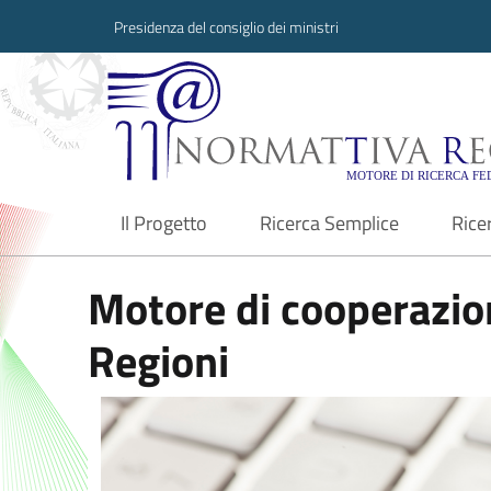
Presidenza del consiglio dei ministri
Normattiva Region
Il Progetto
Ricerca Semplice
Rice
current
Motore di cooperazion
Regioni