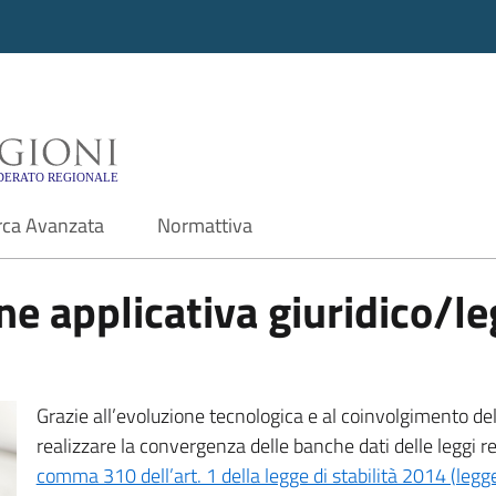
i - Motore di ricerca f
rca Avanzata
Normattiva
e applicativa giuridico/leg
Grazie all’evoluzione tecnologica e al coinvolgimento delle
realizzare la convergenza delle banche dati delle leggi r
comma 310 dell’art. 1 della legge di stabilità 2014 (leg