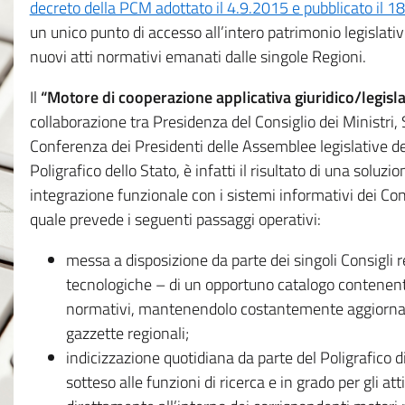
decreto della PCM adottato il 4.9.2015 e pubblicato il 1
un unico punto di accesso all’intero patrimonio legislat
nuovi atti normativi emanati dalle singole Regioni.
Il
“Motore di cooperazione applicativa giuridico/legisla
collaborazione tra Presidenza del Consiglio dei Ministri
Conferenza dei Presidenti delle Assemblee legislative d
Poligrafico dello Stato, è infatti il risultato di una soluz
integrazione funzionale con i sistemi informativi dei Con
quale prevede i seguenti passaggi operativi:
messa a disposizione da parte dei singoli Consigli re
tecnologiche – di un opportuno catalogo contenente es
normativi, mantenendolo costantemente aggiornato 
gazzette regionali;
indicizzazione quotidiana da parte del Poligrafico di
sotteso alle funzioni di ricerca e in grado per gli atti