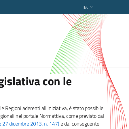
ITA
ederato regionale
islativa con le
 Regioni aderenti all’iniziativa, è stato possibile
egionali nel portale Normattiva, come previsto dal
ge 27 dicembre 2013, n. 147)
e dal conseguente