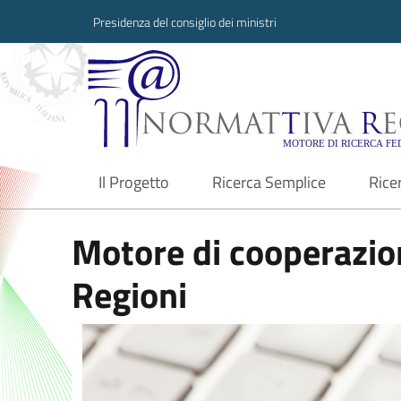
Presidenza del consiglio dei ministri
Normattiva Region
Il Progetto
Ricerca Semplice
Rice
current
Motore di cooperazion
Regioni