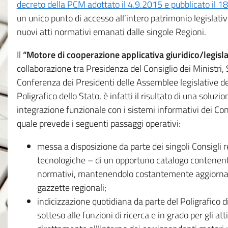
decreto della PCM adottato il 4.9.2015 e pubblicato il 1
un unico punto di accesso all’intero patrimonio legislat
nuovi atti normativi emanati dalle singole Regioni.
Il
“Motore di cooperazione applicativa giuridico/legisla
collaborazione tra Presidenza del Consiglio dei Ministri
Conferenza dei Presidenti delle Assemblee legislative d
Poligrafico dello Stato, è infatti il risultato di una soluz
integrazione funzionale con i sistemi informativi dei Con
quale prevede i seguenti passaggi operativi:
messa a disposizione da parte dei singoli Consigli re
tecnologiche – di un opportuno catalogo contenente es
normativi, mantenendolo costantemente aggiornato 
gazzette regionali;
indicizzazione quotidiana da parte del Poligrafico di
sotteso alle funzioni di ricerca e in grado per gli atti