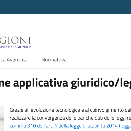
i - Motore di ricerca f
rca Avanzata
Normattiva
e applicativa giuridico/leg
Grazie all’evoluzione tecnologica e al coinvolgimento delle
realizzare la convergenza delle banche dati delle leggi r
comma 310 dell’art. 1 della legge di stabilità 2014 (leg