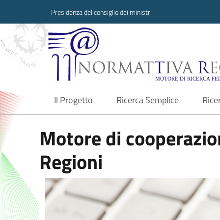
Presidenza del consiglio dei ministri
Normattiva Region
Il Progetto
Ricerca Semplice
Rice
current
Motore di cooperazion
Regioni