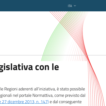
ITA
ederato regionale
islativa con le
 Regioni aderenti all’iniziativa, è stato possibile
egionali nel portale Normattiva, come previsto dal
ge 27 dicembre 2013, n. 147)
e dal conseguente