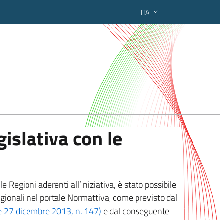
ITA
ederato regionale
islativa con le
 Regioni aderenti all’iniziativa, è stato possibile
egionali nel portale Normattiva, come previsto dal
ge 27 dicembre 2013, n. 147)
e dal conseguente