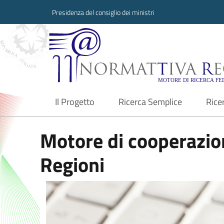
Presidenza del consiglio dei ministri
Normattiva Region
Il Progetto
Ricerca Semplice
Rice
current
Motore di cooperazion
Regioni