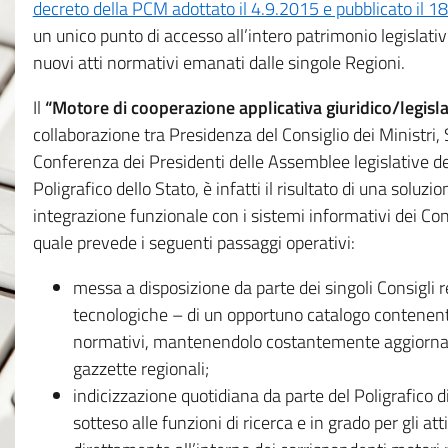
decreto della PCM adottato il 4.9.2015 e pubblicato il 1
un unico punto di accesso all’intero patrimonio legislat
nuovi atti normativi emanati dalle singole Regioni.
Il
“Motore di cooperazione applicativa giuridico/legisla
collaborazione tra Presidenza del Consiglio dei Ministri
Conferenza dei Presidenti delle Assemblee legislative d
Poligrafico dello Stato, è infatti il risultato di una soluz
integrazione funzionale con i sistemi informativi dei Con
quale prevede i seguenti passaggi operativi:
messa a disposizione da parte dei singoli Consigli re
tecnologiche – di un opportuno catalogo contenente es
normativi, mantenendolo costantemente aggiornato 
gazzette regionali;
indicizzazione quotidiana da parte del Poligrafico di
sotteso alle funzioni di ricerca e in grado per gli atti