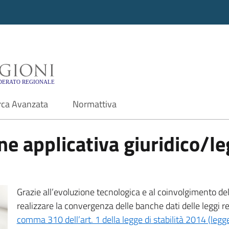
i - Motore di ricerca f
rca Avanzata
Normattiva
e applicativa giuridico/leg
Grazie all’evoluzione tecnologica e al coinvolgimento delle
realizzare la convergenza delle banche dati delle leggi r
comma 310 dell’art. 1 della legge di stabilità 2014 (leg