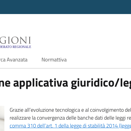
i - Motore di ricerca f
rca Avanzata
Normattiva
e applicativa giuridico/leg
Grazie all’evoluzione tecnologica e al coinvolgimento delle
realizzare la convergenza delle banche dati delle leggi r
comma 310 dell’art. 1 della legge di stabilità 2014 (leg