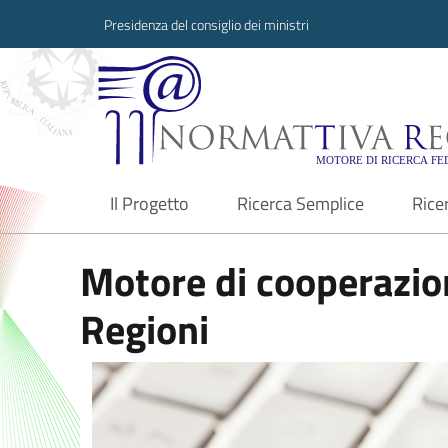
Presidenza del consiglio dei ministri
Normattiva Region
Il Progetto
Ricerca Semplice
Rice
current
Motore di cooperazion
Regioni