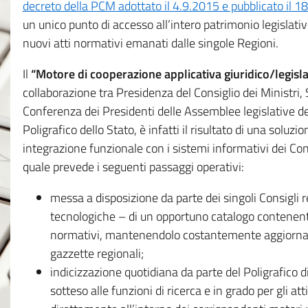
decreto della PCM adottato il 4.9.2015 e pubblicato il 1
un unico punto di accesso all’intero patrimonio legislat
nuovi atti normativi emanati dalle singole Regioni.
Il
“Motore di cooperazione applicativa giuridico/legisla
collaborazione tra Presidenza del Consiglio dei Ministri
Conferenza dei Presidenti delle Assemblee legislative d
Poligrafico dello Stato, è infatti il risultato di una soluz
integrazione funzionale con i sistemi informativi dei Con
quale prevede i seguenti passaggi operativi:
messa a disposizione da parte dei singoli Consigli re
tecnologiche – di un opportuno catalogo contenente es
normativi, mantenendolo costantemente aggiornato 
gazzette regionali;
indicizzazione quotidiana da parte del Poligrafico di
sotteso alle funzioni di ricerca e in grado per gli atti