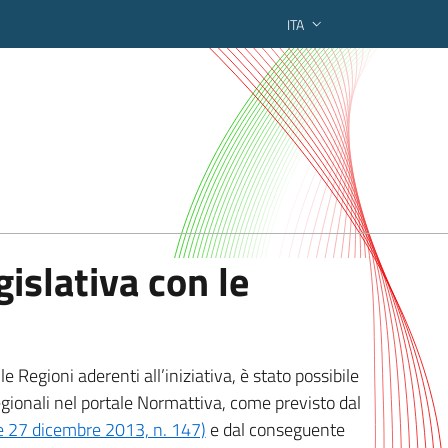
ITA
ederato regionale
islativa con le
 Regioni aderenti all’iniziativa, è stato possibile
egionali nel portale Normattiva, come previsto dal
ge 27 dicembre 2013, n. 147)
e dal conseguente