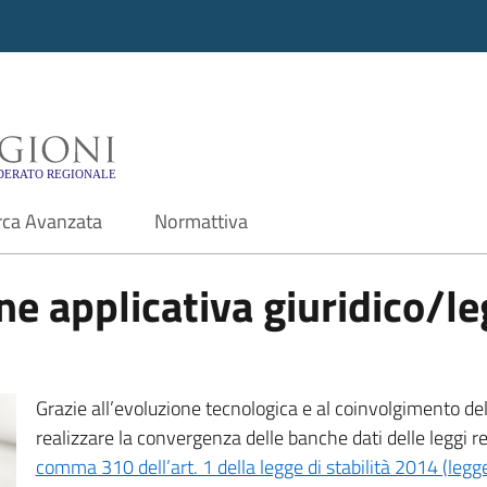
i - Motore di ricerca f
rca Avanzata
Normattiva
e applicativa giuridico/leg
Grazie all’evoluzione tecnologica e al coinvolgimento delle
realizzare la convergenza delle banche dati delle leggi r
comma 310 dell’art. 1 della legge di stabilità 2014 (leg