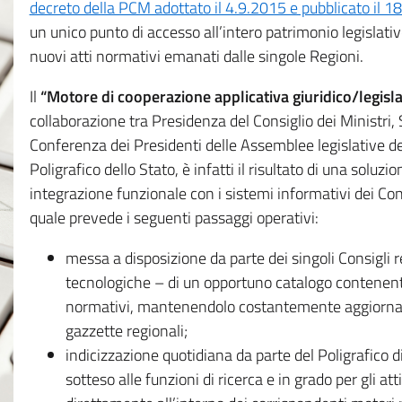
decreto della PCM adottato il 4.9.2015 e pubblicato il 1
un unico punto di accesso all’intero patrimonio legislat
nuovi atti normativi emanati dalle singole Regioni.
Il
“Motore di cooperazione applicativa giuridico/legisla
collaborazione tra Presidenza del Consiglio dei Ministri
Conferenza dei Presidenti delle Assemblee legislative d
Poligrafico dello Stato, è infatti il risultato di una soluz
integrazione funzionale con i sistemi informativi dei Con
quale prevede i seguenti passaggi operativi:
messa a disposizione da parte dei singoli Consigli re
tecnologiche – di un opportuno catalogo contenente es
normativi, mantenendolo costantemente aggiornato 
gazzette regionali;
indicizzazione quotidiana da parte del Poligrafico di
sotteso alle funzioni di ricerca e in grado per gli atti