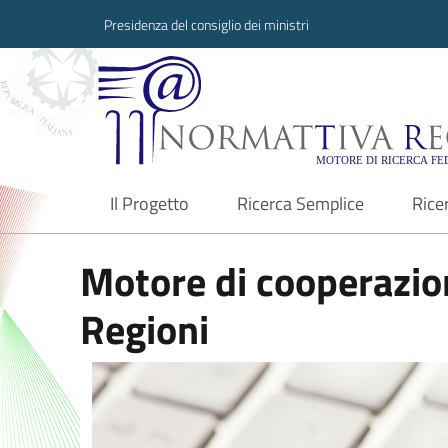
Presidenza del consiglio dei ministri
Normattiva Region
Il Progetto
Ricerca Semplice
Rice
current
Motore di cooperazion
Regioni