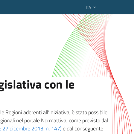
ITA
ederato regionale
islativa con le
 Regioni aderenti all’iniziativa, è stato possibile
egionali nel portale Normattiva, come previsto dal
ge 27 dicembre 2013, n. 147)
e dal conseguente