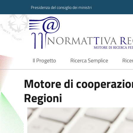
Presidenza del consiglio dei ministri
Normattiva Region
Il Progetto
Ricerca Semplice
Rice
current
Motore di cooperazion
Regioni