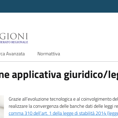
i - Motore di ricerca f
rca Avanzata
Normattiva
e applicativa giuridico/leg
Grazie all’evoluzione tecnologica e al coinvolgimento delle
realizzare la convergenza delle banche dati delle leggi r
comma 310 dell’art. 1 della legge di stabilità 2014 (leg