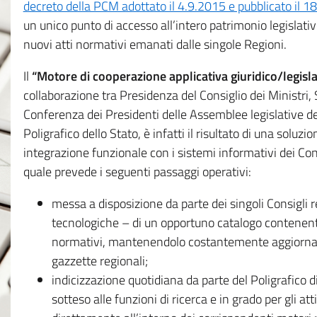
decreto della PCM adottato il 4.9.2015 e pubblicato il 1
un unico punto di accesso all’intero patrimonio legislat
nuovi atti normativi emanati dalle singole Regioni.
Il
“Motore di cooperazione applicativa giuridico/legisla
collaborazione tra Presidenza del Consiglio dei Ministri
Conferenza dei Presidenti delle Assemblee legislative d
Poligrafico dello Stato, è infatti il risultato di una soluz
integrazione funzionale con i sistemi informativi dei Con
quale prevede i seguenti passaggi operativi:
messa a disposizione da parte dei singoli Consigli re
tecnologiche – di un opportuno catalogo contenente es
normativi, mantenendolo costantemente aggiornato 
gazzette regionali;
indicizzazione quotidiana da parte del Poligrafico di
sotteso alle funzioni di ricerca e in grado per gli atti