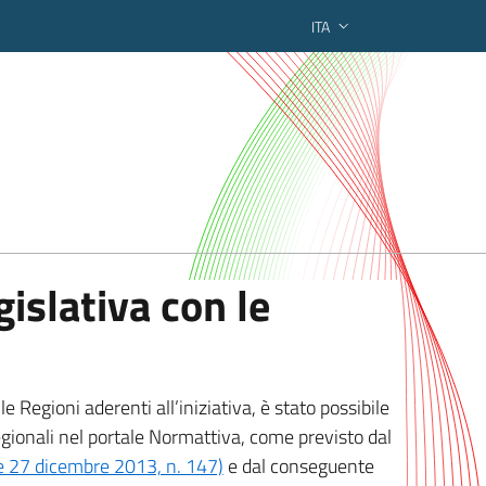
ITA
ederato regionale
islativa con le
 Regioni aderenti all’iniziativa, è stato possibile
egionali nel portale Normattiva, come previsto dal
ge 27 dicembre 2013, n. 147)
e dal conseguente