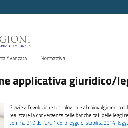
i - Motore di ricerca f
rca Avanzata
Normattiva
e applicativa giuridico/leg
Grazie all’evoluzione tecnologica e al coinvolgimento delle
realizzare la convergenza delle banche dati delle leggi r
comma 310 dell’art. 1 della legge di stabilità 2014 (leg