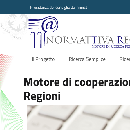
Presidenza del consiglio dei ministri
Normattiva Region
Il Progetto
Ricerca Semplice
Rice
current
Motore di cooperazion
Regioni