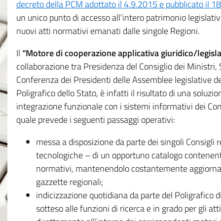
decreto della PCM adottato il 4.9.2015 e pubblicato il 1
un unico punto di accesso all’intero patrimonio legislat
nuovi atti normativi emanati dalle singole Regioni.
Il
“Motore di cooperazione applicativa giuridico/legisla
collaborazione tra Presidenza del Consiglio dei Ministri
Conferenza dei Presidenti delle Assemblee legislative d
Poligrafico dello Stato, è infatti il risultato di una soluz
integrazione funzionale con i sistemi informativi dei Con
quale prevede i seguenti passaggi operativi:
messa a disposizione da parte dei singoli Consigli re
tecnologiche – di un opportuno catalogo contenente es
normativi, mantenendolo costantemente aggiornato 
gazzette regionali;
indicizzazione quotidiana da parte del Poligrafico di
sotteso alle funzioni di ricerca e in grado per gli atti