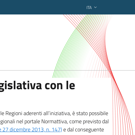
ITA
ederato regionale
islativa con le
 Regioni aderenti all’iniziativa, è stato possibile
egionali nel portale Normattiva, come previsto dal
ge 27 dicembre 2013, n. 147)
e dal conseguente