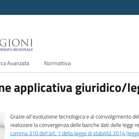
i - Motore di ricerca f
rca Avanzata
Normattiva
e applicativa giuridico/leg
Grazie all’evoluzione tecnologica e al coinvolgimento delle
realizzare la convergenza delle banche dati delle leggi r
comma 310 dell’art. 1 della legge di stabilità 2014 (leg