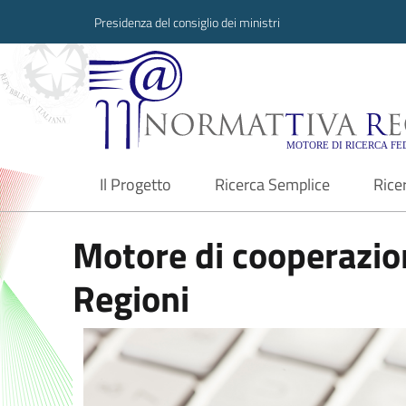
Presidenza del consiglio dei ministri
Normattiva Region
Il Progetto
Ricerca Semplice
Rice
current
Motore di cooperazion
Regioni