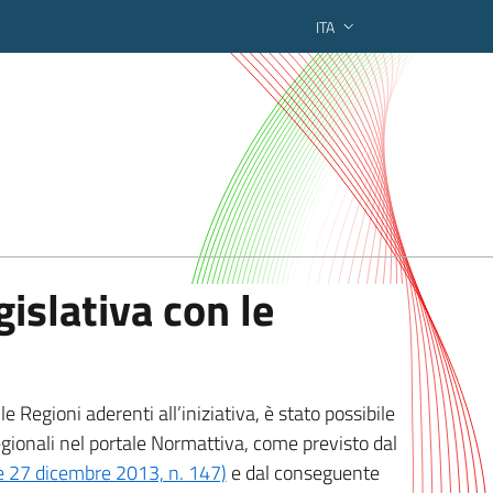
ITA
ederato regionale
islativa con le
 Regioni aderenti all’iniziativa, è stato possibile
egionali nel portale Normattiva, come previsto dal
ge 27 dicembre 2013, n. 147)
e dal conseguente