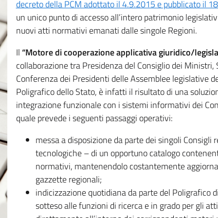
decreto della PCM adottato il 4.9.2015 e pubblicato il 1
un unico punto di accesso all’intero patrimonio legislat
nuovi atti normativi emanati dalle singole Regioni.
Il
“Motore di cooperazione applicativa giuridico/legisla
collaborazione tra Presidenza del Consiglio dei Ministri
Conferenza dei Presidenti delle Assemblee legislative d
Poligrafico dello Stato, è infatti il risultato di una soluz
integrazione funzionale con i sistemi informativi dei Con
quale prevede i seguenti passaggi operativi:
messa a disposizione da parte dei singoli Consigli re
tecnologiche – di un opportuno catalogo contenente es
normativi, mantenendolo costantemente aggiornato 
gazzette regionali;
indicizzazione quotidiana da parte del Poligrafico di
sotteso alle funzioni di ricerca e in grado per gli atti