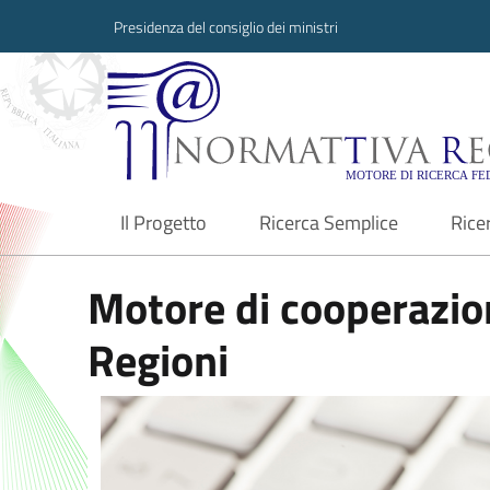
Presidenza del consiglio dei ministri
Normattiva Region
Il Progetto
Ricerca Semplice
Rice
current
Motore di cooperazion
Regioni