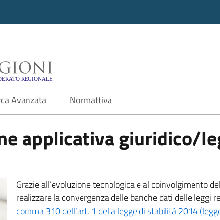
i - Motore di ricerca f
rca Avanzata
Normattiva
e applicativa giuridico/leg
Grazie all’evoluzione tecnologica e al coinvolgimento delle
realizzare la convergenza delle banche dati delle leggi r
comma 310 dell’art. 1 della legge di stabilità 2014 (leg