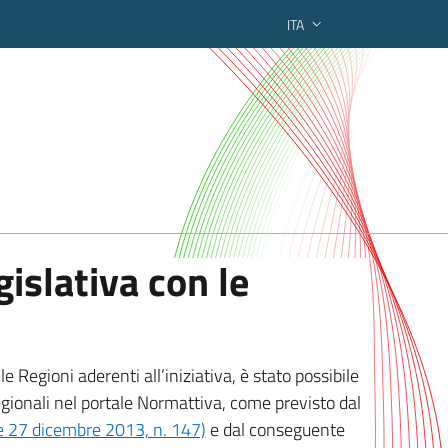
ITA
ederato regionale
islativa con le
 Regioni aderenti all’iniziativa, è stato possibile
egionali nel portale Normattiva, come previsto dal
ge 27 dicembre 2013, n. 147)
e dal conseguente