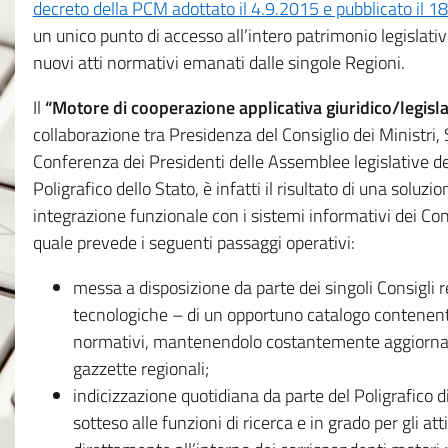
decreto della PCM adottato il 4.9.2015 e pubblicato il 1
un unico punto di accesso all’intero patrimonio legislat
nuovi atti normativi emanati dalle singole Regioni.
Il
“Motore di cooperazione applicativa giuridico/legisla
collaborazione tra Presidenza del Consiglio dei Ministri
Conferenza dei Presidenti delle Assemblee legislative d
Poligrafico dello Stato, è infatti il risultato di una soluz
integrazione funzionale con i sistemi informativi dei Con
quale prevede i seguenti passaggi operativi:
messa a disposizione da parte dei singoli Consigli re
tecnologiche – di un opportuno catalogo contenente es
normativi, mantenendolo costantemente aggiornato 
gazzette regionali;
indicizzazione quotidiana da parte del Poligrafico di
sotteso alle funzioni di ricerca e in grado per gli atti