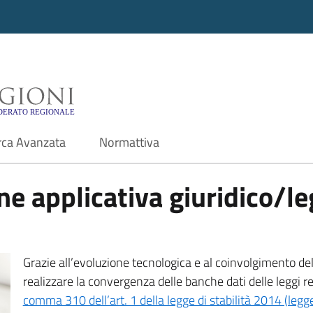
i - Motore di ricerca f
rca Avanzata
Normattiva
e applicativa giuridico/leg
Grazie all’evoluzione tecnologica e al coinvolgimento delle
realizzare la convergenza delle banche dati delle leggi r
comma 310 dell’art. 1 della legge di stabilità 2014 (leg