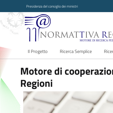
Presidenza del consiglio dei ministri
Normattiva Region
Il Progetto
Ricerca Semplice
Rice
current
Motore di cooperazion
Regioni