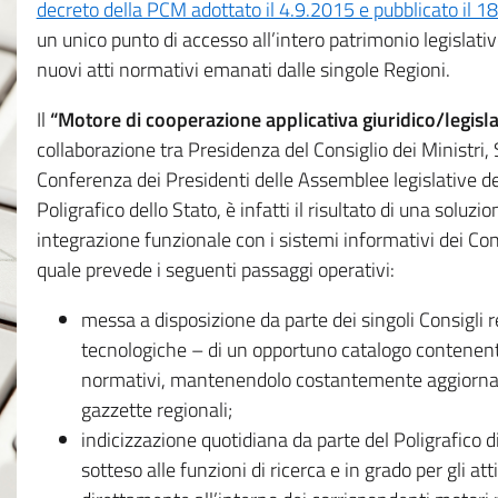
decreto della PCM adottato il 4.9.2015 e pubblicato il 1
un unico punto di accesso all’intero patrimonio legislat
nuovi atti normativi emanati dalle singole Regioni.
Il
“Motore di cooperazione applicativa giuridico/legisla
collaborazione tra Presidenza del Consiglio dei Ministri
Conferenza dei Presidenti delle Assemblee legislative d
Poligrafico dello Stato, è infatti il risultato di una soluz
integrazione funzionale con i sistemi informativi dei Con
quale prevede i seguenti passaggi operativi:
messa a disposizione da parte dei singoli Consigli re
tecnologiche – di un opportuno catalogo contenente es
normativi, mantenendolo costantemente aggiornato 
gazzette regionali;
indicizzazione quotidiana da parte del Poligrafico di
sotteso alle funzioni di ricerca e in grado per gli atti