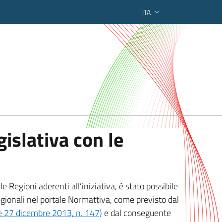
ITA
ederato regionale
islativa con le
 Regioni aderenti all’iniziativa, è stato possibile
egionali nel portale Normattiva, come previsto dal
ge 27 dicembre 2013, n. 147)
e dal conseguente