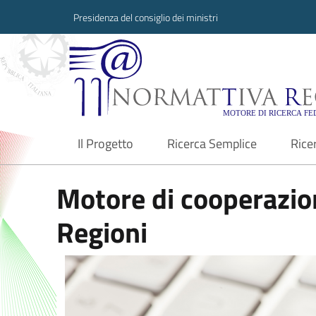
Presidenza del consiglio dei ministri
Normattiva Region
Il Progetto
Ricerca Semplice
Rice
current
Motore di cooperazion
Regioni