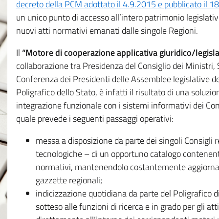
decreto della PCM adottato il 4.9.2015 e pubblicato il 1
un unico punto di accesso all’intero patrimonio legislat
nuovi atti normativi emanati dalle singole Regioni.
Il
“Motore di cooperazione applicativa giuridico/legisla
collaborazione tra Presidenza del Consiglio dei Ministri
Conferenza dei Presidenti delle Assemblee legislative d
Poligrafico dello Stato, è infatti il risultato di una soluz
integrazione funzionale con i sistemi informativi dei Con
quale prevede i seguenti passaggi operativi:
messa a disposizione da parte dei singoli Consigli re
tecnologiche – di un opportuno catalogo contenente es
normativi, mantenendolo costantemente aggiornato 
gazzette regionali;
indicizzazione quotidiana da parte del Poligrafico di
sotteso alle funzioni di ricerca e in grado per gli atti