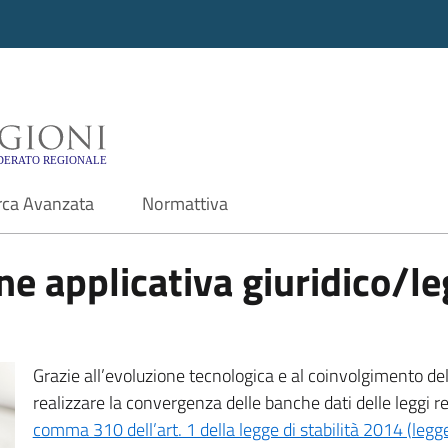
i - Motore di ricerca f
rca Avanzata
Normattiva
e applicativa giuridico/leg
Grazie all’evoluzione tecnologica e al coinvolgimento delle
realizzare la convergenza delle banche dati delle leggi r
comma 310 dell’art. 1 della legge di stabilità 2014 (leg