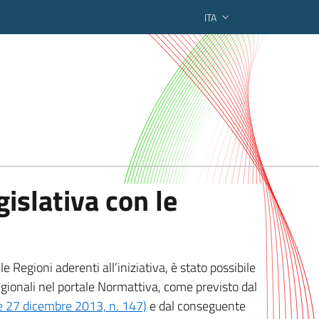
ITA
ederato regionale
islativa con le
 Regioni aderenti all’iniziativa, è stato possibile
egionali nel portale Normattiva, come previsto dal
ge 27 dicembre 2013, n. 147)
e dal conseguente