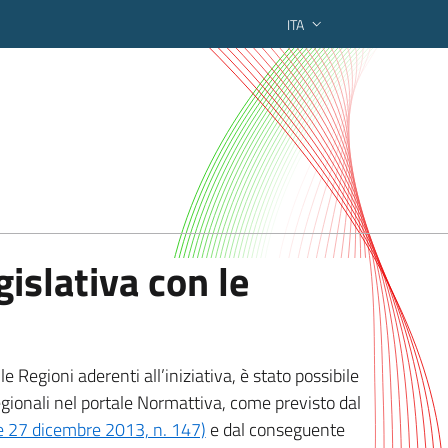
ITA
ederato regionale
islativa con le
 Regioni aderenti all’iniziativa, è stato possibile
egionali nel portale Normattiva, come previsto dal
ge 27 dicembre 2013, n. 147)
e dal conseguente