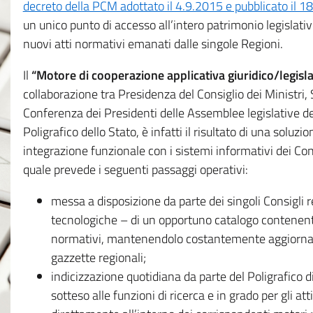
decreto della PCM adottato il 4.9.2015 e pubblicato il 1
un unico punto di accesso all’intero patrimonio legislat
nuovi atti normativi emanati dalle singole Regioni.
Il
“Motore di cooperazione applicativa giuridico/legisla
collaborazione tra Presidenza del Consiglio dei Ministri
Conferenza dei Presidenti delle Assemblee legislative d
Poligrafico dello Stato, è infatti il risultato di una soluz
integrazione funzionale con i sistemi informativi dei Con
quale prevede i seguenti passaggi operativi:
messa a disposizione da parte dei singoli Consigli re
tecnologiche – di un opportuno catalogo contenente es
normativi, mantenendolo costantemente aggiornato 
gazzette regionali;
indicizzazione quotidiana da parte del Poligrafico di
sotteso alle funzioni di ricerca e in grado per gli atti