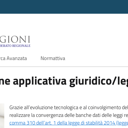
i - Motore di ricerca f
rca Avanzata
Normattiva
e applicativa giuridico/leg
Grazie all’evoluzione tecnologica e al coinvolgimento delle
realizzare la convergenza delle banche dati delle leggi r
comma 310 dell’art. 1 della legge di stabilità 2014 (leg