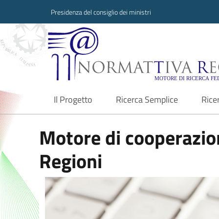
Presidenza del consiglio dei ministri
Normattiva Region
Il Progetto
Ricerca Semplice
Rice
current
Motore di cooperazion
Regioni