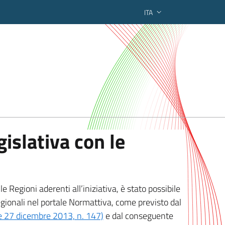
ITA
ederato regionale
islativa con le
 Regioni aderenti all’iniziativa, è stato possibile
egionali nel portale Normattiva, come previsto dal
ge 27 dicembre 2013, n. 147)
e dal conseguente