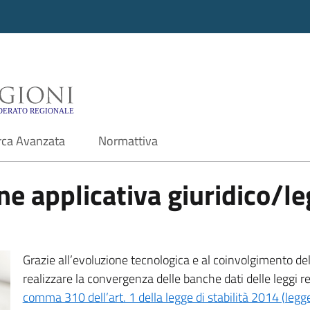
i - Motore di ricerca f
rca Avanzata
Normattiva
e applicativa giuridico/leg
Grazie all’evoluzione tecnologica e al coinvolgimento delle
realizzare la convergenza delle banche dati delle leggi r
comma 310 dell’art. 1 della legge di stabilità 2014 (leg