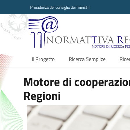
Presidenza del consiglio dei ministri
Normattiva Region
Il Progetto
Ricerca Semplice
Rice
current
Motore di cooperazion
Regioni