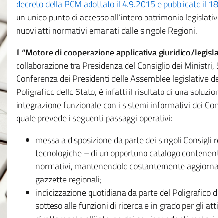
decreto della PCM adottato il 4.9.2015 e pubblicato il 1
un unico punto di accesso all’intero patrimonio legislat
nuovi atti normativi emanati dalle singole Regioni.
Il
“Motore di cooperazione applicativa giuridico/legisla
collaborazione tra Presidenza del Consiglio dei Ministri
Conferenza dei Presidenti delle Assemblee legislative d
Poligrafico dello Stato, è infatti il risultato di una soluz
integrazione funzionale con i sistemi informativi dei Con
quale prevede i seguenti passaggi operativi:
messa a disposizione da parte dei singoli Consigli re
tecnologiche – di un opportuno catalogo contenente es
normativi, mantenendolo costantemente aggiornato 
gazzette regionali;
indicizzazione quotidiana da parte del Poligrafico di
sotteso alle funzioni di ricerca e in grado per gli atti