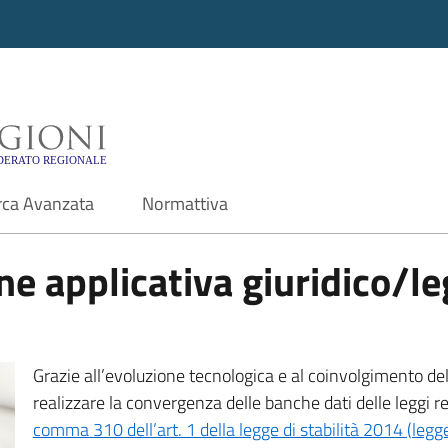
i - Motore di ricerca f
rca Avanzata
Normattiva
e applicativa giuridico/leg
Grazie all’evoluzione tecnologica e al coinvolgimento delle
realizzare la convergenza delle banche dati delle leggi r
comma 310 dell’art. 1 della legge di stabilità 2014 (leg