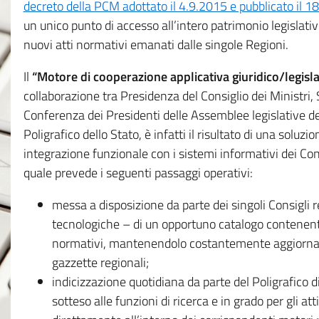
decreto della PCM adottato il 4.9.2015 e pubblicato il 1
un unico punto di accesso all’intero patrimonio legislat
nuovi atti normativi emanati dalle singole Regioni.
Il
“Motore di cooperazione applicativa giuridico/legisla
collaborazione tra Presidenza del Consiglio dei Ministri
Conferenza dei Presidenti delle Assemblee legislative d
Poligrafico dello Stato, è infatti il risultato di una soluz
integrazione funzionale con i sistemi informativi dei Con
quale prevede i seguenti passaggi operativi:
messa a disposizione da parte dei singoli Consigli re
tecnologiche – di un opportuno catalogo contenente es
normativi, mantenendolo costantemente aggiornato 
gazzette regionali;
indicizzazione quotidiana da parte del Poligrafico di
sotteso alle funzioni di ricerca e in grado per gli atti