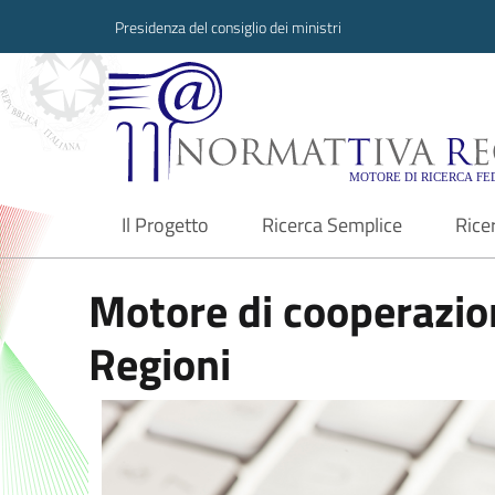
Presidenza del consiglio dei ministri
Normattiva Region
Il Progetto
Ricerca Semplice
Rice
current
Motore di cooperazion
Regioni