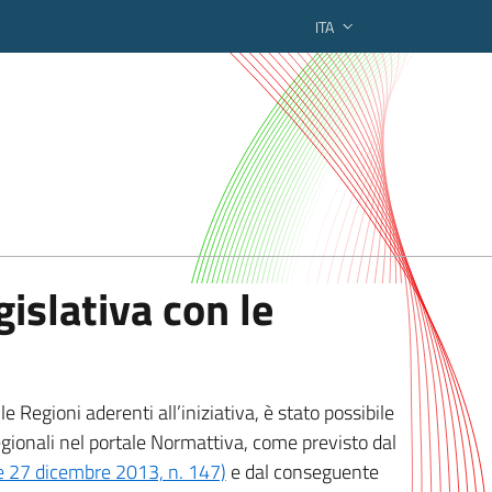
ITA
ederato regionale
islativa con le
 Regioni aderenti all’iniziativa, è stato possibile
egionali nel portale Normattiva, come previsto dal
ge 27 dicembre 2013, n. 147)
e dal conseguente