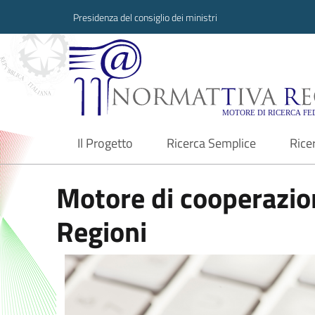
Presidenza del consiglio dei ministri
Normattiva Region
Il Progetto
Ricerca Semplice
Rice
current
Motore di cooperazion
Regioni