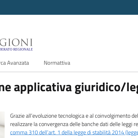
i - Motore di ricerca f
rca Avanzata
Normattiva
e applicativa giuridico/leg
Grazie all’evoluzione tecnologica e al coinvolgimento delle
realizzare la convergenza delle banche dati delle leggi r
comma 310 dell’art. 1 della legge di stabilità 2014 (leg