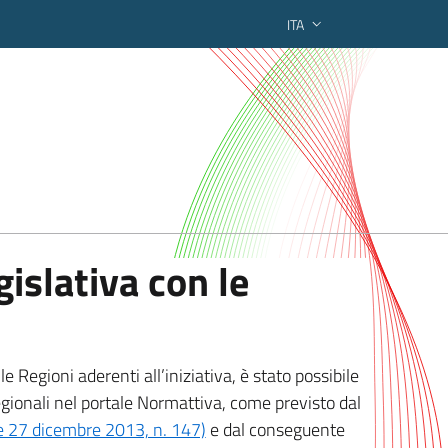
ITA
ederato regionale
islativa con le
 Regioni aderenti all’iniziativa, è stato possibile
egionali nel portale Normattiva, come previsto dal
ge 27 dicembre 2013, n. 147)
e dal conseguente