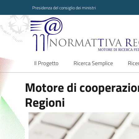
Presidenza del consiglio dei ministri
Normattiva Region
Il Progetto
Ricerca Semplice
Rice
current
Motore di cooperazion
Regioni