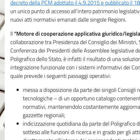
decreto della PCM adottato il 4.9.2015 e pubblicato il 1
un unico punto di accesso all’intero patrimonio legislat
nuovi atti normativi emanati dalle singole Regioni.
Il
“Motore di cooperazione applicativa giuridico/legisla
collaborazione tra Presidenza del Consiglio dei Ministri
Conferenza dei Presidenti delle Assemblee legislative d
Poligrafico dello Stato, è infatti il risultato di una soluz
integrazione funzionale con i sistemi informativi dei Con
quale prevede i seguenti passaggi operativi:
messa a disposizione da parte dei singoli Consigli re
tecnologiche – di un opportuno catalogo contenente es
normativi, mantenendolo costantemente aggiornato 
gazzette regionali;
indicizzazione quotidiana da parte del Poligrafico di
sotteso alle funzioni di ricerca e in grado per gli atti