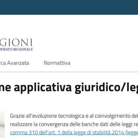
i - Motore di ricerca f
rca Avanzata
Normattiva
e applicativa giuridico/leg
Grazie all’evoluzione tecnologica e al coinvolgimento delle
realizzare la convergenza delle banche dati delle leggi r
comma 310 dell’art. 1 della legge di stabilità 2014 (leg