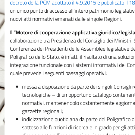
decreto della PCM adottato il 4.9.2015 e pubblicato il 1
un unico punto di accesso all’intero patrimonio legislat
nuovi atti normativi emanati dalle singole Regioni.
Il
“Motore di cooperazione applicativa giuridico/legisla
collaborazione tra Presidenza del Consiglio dei Ministri
Conferenza dei Presidenti delle Assemblee legislative d
Poligrafico dello Stato, è infatti il risultato di una soluz
integrazione funzionale con i sistemi informativi dei Con
quale prevede i seguenti passaggi operativi:
messa a disposizione da parte dei singoli Consigli re
tecnologiche – di un opportuno catalogo contenente es
normativi, mantenendolo costantemente aggiornato 
gazzette regionali;
indicizzazione quotidiana da parte del Poligrafico di
sotteso alle funzioni di ricerca e in grado per gli atti