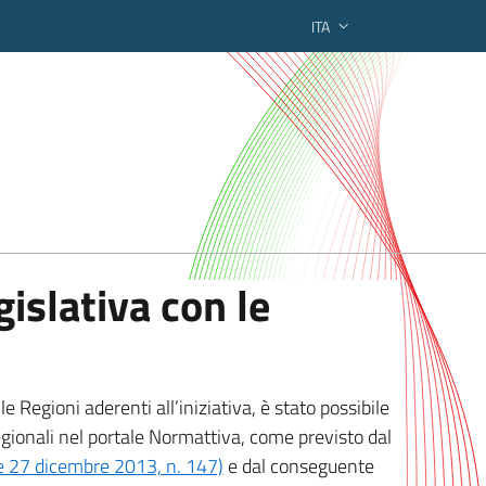
ITA
ederato regionale
islativa con le
 Regioni aderenti all’iniziativa, è stato possibile
egionali nel portale Normattiva, come previsto dal
ge 27 dicembre 2013, n. 147)
e dal conseguente