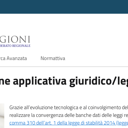
i - Motore di ricerca f
rca Avanzata
Normattiva
e applicativa giuridico/leg
Grazie all’evoluzione tecnologica e al coinvolgimento delle
realizzare la convergenza delle banche dati delle leggi r
comma 310 dell’art. 1 della legge di stabilità 2014 (leg