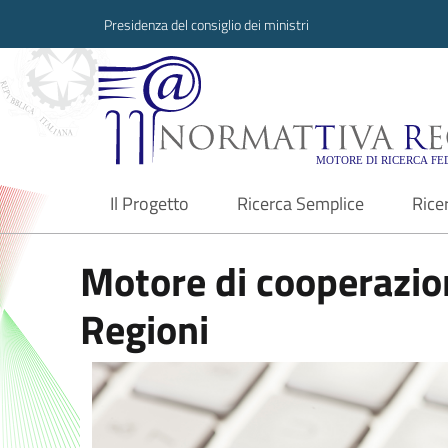
Presidenza del consiglio dei ministri
Normattiva Region
Il Progetto
Ricerca Semplice
Rice
current
Motore di cooperazion
Regioni