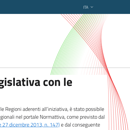
ITA
ederato regionale
islativa con le
 Regioni aderenti all’iniziativa, è stato possibile
egionali nel portale Normattiva, come previsto dal
ge 27 dicembre 2013, n. 147)
e dal conseguente