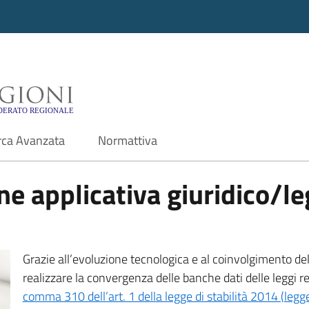
i - Motore di ricerca f
rca Avanzata
Normattiva
e applicativa giuridico/leg
Grazie all’evoluzione tecnologica e al coinvolgimento delle
realizzare la convergenza delle banche dati delle leggi r
comma 310 dell’art. 1 della legge di stabilità 2014 (leg