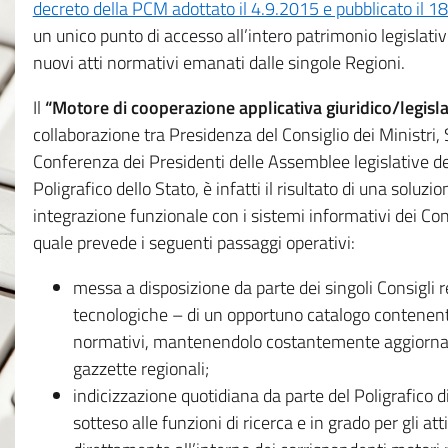
decreto della PCM adottato il 4.9.2015 e pubblicato il 1
un unico punto di accesso all’intero patrimonio legislat
nuovi atti normativi emanati dalle singole Regioni.
Il
“Motore di cooperazione applicativa giuridico/legisla
collaborazione tra Presidenza del Consiglio dei Ministri
Conferenza dei Presidenti delle Assemblee legislative d
Poligrafico dello Stato, è infatti il risultato di una soluz
integrazione funzionale con i sistemi informativi dei Con
quale prevede i seguenti passaggi operativi:
messa a disposizione da parte dei singoli Consigli re
tecnologiche – di un opportuno catalogo contenente es
normativi, mantenendolo costantemente aggiornato 
gazzette regionali;
indicizzazione quotidiana da parte del Poligrafico di
sotteso alle funzioni di ricerca e in grado per gli atti