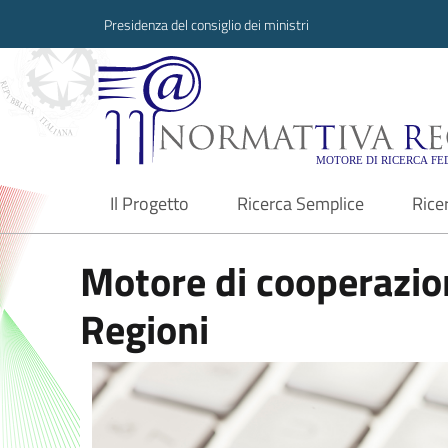
Presidenza del consiglio dei ministri
Normattiva Region
Il Progetto
Ricerca Semplice
Rice
current
Motore di cooperazion
Regioni