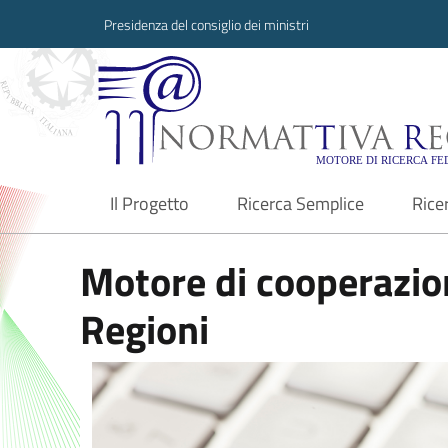
Presidenza del consiglio dei ministri
Normattiva Region
Il Progetto
Ricerca Semplice
Rice
current
Motore di cooperazion
Regioni