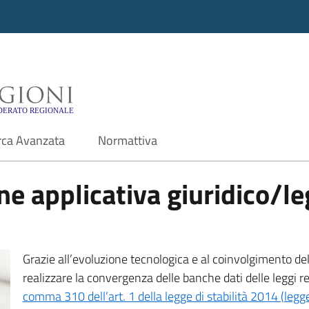
i - Motore di ricerca f
rca Avanzata
Normattiva
e applicativa giuridico/leg
Grazie all’evoluzione tecnologica e al coinvolgimento delle
realizzare la convergenza delle banche dati delle leggi r
comma 310 dell’art. 1 della legge di stabilità 2014 (leg