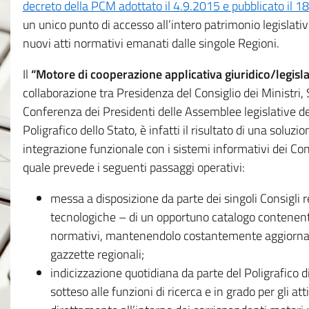
decreto della PCM adottato il 4.9.2015 e pubblicato il 1
un unico punto di accesso all’intero patrimonio legislat
nuovi atti normativi emanati dalle singole Regioni.
Il
“Motore di cooperazione applicativa giuridico/legisla
collaborazione tra Presidenza del Consiglio dei Ministri
Conferenza dei Presidenti delle Assemblee legislative d
Poligrafico dello Stato, è infatti il risultato di una soluz
integrazione funzionale con i sistemi informativi dei Con
quale prevede i seguenti passaggi operativi:
messa a disposizione da parte dei singoli Consigli re
tecnologiche – di un opportuno catalogo contenente es
normativi, mantenendolo costantemente aggiornato 
gazzette regionali;
indicizzazione quotidiana da parte del Poligrafico di
sotteso alle funzioni di ricerca e in grado per gli atti