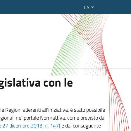
ITA
ederato regionale
islativa con le
 Regioni aderenti all’iniziativa, è stato possibile
egionali nel portale Normattiva, come previsto dal
ge 27 dicembre 2013, n. 147)
e dal conseguente