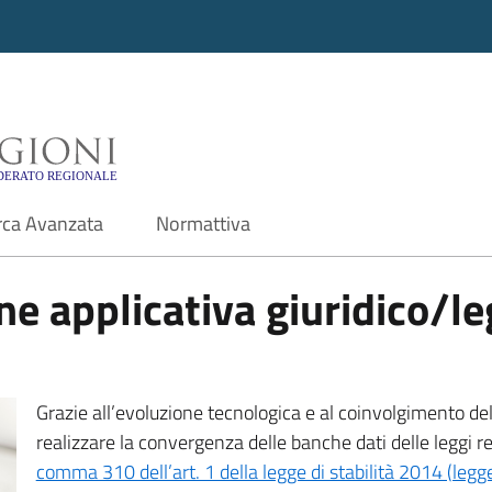
i - Motore di ricerca f
rca Avanzata
Normattiva
e applicativa giuridico/leg
Grazie all’evoluzione tecnologica e al coinvolgimento delle
realizzare la convergenza delle banche dati delle leggi r
comma 310 dell’art. 1 della legge di stabilità 2014 (leg