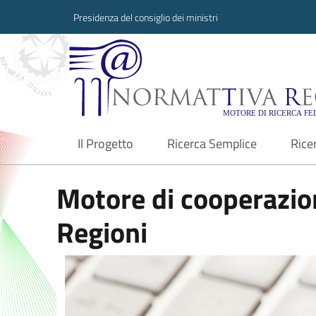
Presidenza del consiglio dei ministri
Normattiva Region
Il Progetto
Ricerca Semplice
Rice
current
Motore di cooperazion
Regioni