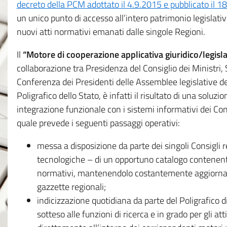
decreto della PCM adottato il 4.9.2015 e pubblicato il 1
un unico punto di accesso all’intero patrimonio legislat
nuovi atti normativi emanati dalle singole Regioni.
Il
“Motore di cooperazione applicativa giuridico/legisla
collaborazione tra Presidenza del Consiglio dei Ministri
Conferenza dei Presidenti delle Assemblee legislative d
Poligrafico dello Stato, è infatti il risultato di una soluz
integrazione funzionale con i sistemi informativi dei Con
quale prevede i seguenti passaggi operativi:
messa a disposizione da parte dei singoli Consigli re
tecnologiche – di un opportuno catalogo contenente es
normativi, mantenendolo costantemente aggiornato 
gazzette regionali;
indicizzazione quotidiana da parte del Poligrafico di
sotteso alle funzioni di ricerca e in grado per gli atti