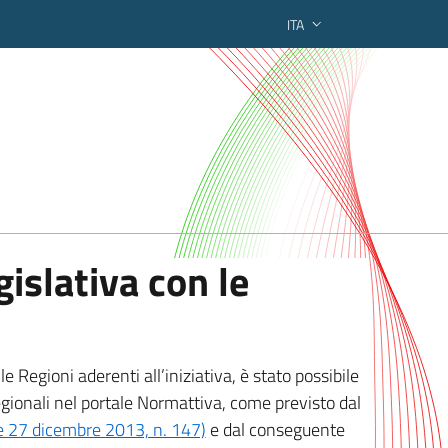
ITA
ederato regionale
islativa con le
 Regioni aderenti all’iniziativa, è stato possibile
egionali nel portale Normattiva, come previsto dal
ge 27 dicembre 2013, n. 147)
e dal conseguente