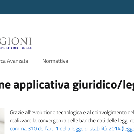
i - Motore di ricerca f
rca Avanzata
Normattiva
e applicativa giuridico/leg
Grazie all’evoluzione tecnologica e al coinvolgimento delle
realizzare la convergenza delle banche dati delle leggi r
comma 310 dell’art. 1 della legge di stabilità 2014 (leg