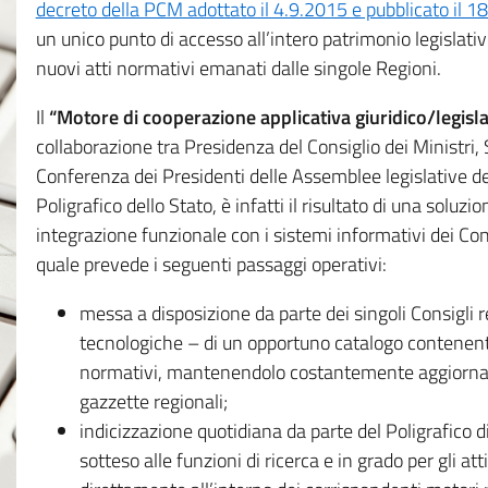
decreto della PCM adottato il 4.9.2015 e pubblicato il 1
un unico punto di accesso all’intero patrimonio legislat
nuovi atti normativi emanati dalle singole Regioni.
Il
“Motore di cooperazione applicativa giuridico/legisla
collaborazione tra Presidenza del Consiglio dei Ministri
Conferenza dei Presidenti delle Assemblee legislative d
Poligrafico dello Stato, è infatti il risultato di una soluz
integrazione funzionale con i sistemi informativi dei Con
quale prevede i seguenti passaggi operativi:
messa a disposizione da parte dei singoli Consigli re
tecnologiche – di un opportuno catalogo contenente es
normativi, mantenendolo costantemente aggiornato 
gazzette regionali;
indicizzazione quotidiana da parte del Poligrafico di
sotteso alle funzioni di ricerca e in grado per gli atti