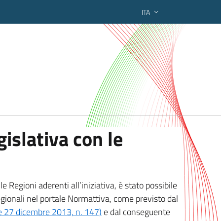
ITA
ederato regionale
islativa con le
 Regioni aderenti all’iniziativa, è stato possibile
egionali nel portale Normattiva, come previsto dal
ge 27 dicembre 2013, n. 147)
e dal conseguente