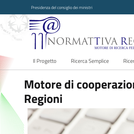
Presidenza del consiglio dei ministri
Normattiva Region
Il Progetto
Ricerca Semplice
Rice
current
Motore di cooperazion
Regioni