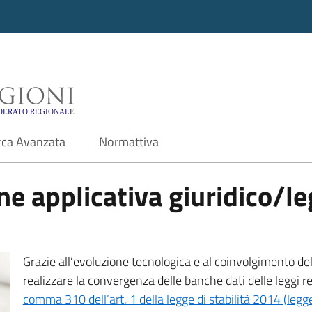
i - Motore di ricerca f
rca Avanzata
Normattiva
e applicativa giuridico/leg
Grazie all’evoluzione tecnologica e al coinvolgimento delle
realizzare la convergenza delle banche dati delle leggi r
comma 310 dell’art. 1 della legge di stabilità 2014 (leg