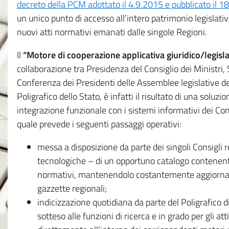
decreto della PCM adottato il 4.9.2015 e pubblicato il 1
un unico punto di accesso all’intero patrimonio legislat
nuovi atti normativi emanati dalle singole Regioni.
Il
“Motore di cooperazione applicativa giuridico/legisla
collaborazione tra Presidenza del Consiglio dei Ministri
Conferenza dei Presidenti delle Assemblee legislative d
Poligrafico dello Stato, è infatti il risultato di una soluz
integrazione funzionale con i sistemi informativi dei Con
quale prevede i seguenti passaggi operativi:
messa a disposizione da parte dei singoli Consigli re
tecnologiche – di un opportuno catalogo contenente es
normativi, mantenendolo costantemente aggiornato 
gazzette regionali;
indicizzazione quotidiana da parte del Poligrafico di
sotteso alle funzioni di ricerca e in grado per gli atti