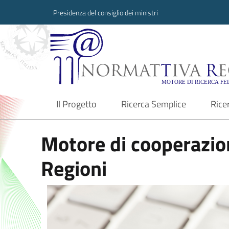
Presidenza del consiglio dei ministri
Normattiva Region
Il Progetto
Ricerca Semplice
Rice
current
Motore di cooperazion
Regioni