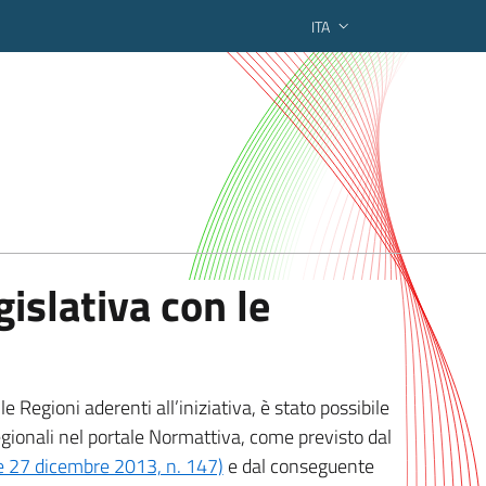
ITA
ederato regionale
islativa con le
 Regioni aderenti all’iniziativa, è stato possibile
egionali nel portale Normattiva, come previsto dal
ge 27 dicembre 2013, n. 147)
e dal conseguente