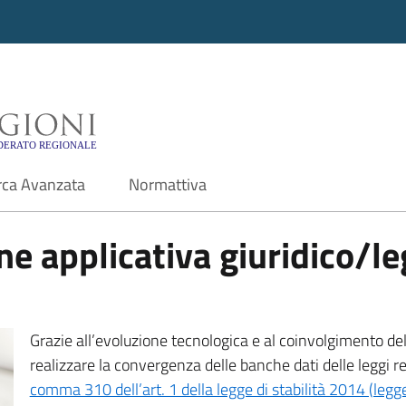
i - Motore di ricerca f
rca Avanzata
Normattiva
e applicativa giuridico/leg
Grazie all’evoluzione tecnologica e al coinvolgimento delle
realizzare la convergenza delle banche dati delle leggi r
comma 310 dell’art. 1 della legge di stabilità 2014 (leg