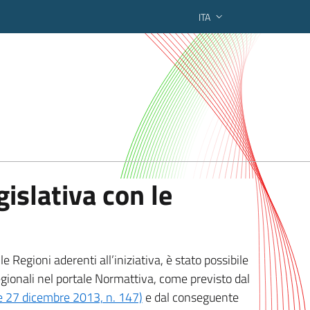
ITA
ederato regionale
islativa con le
 Regioni aderenti all’iniziativa, è stato possibile
egionali nel portale Normattiva, come previsto dal
ge 27 dicembre 2013, n. 147)
e dal conseguente