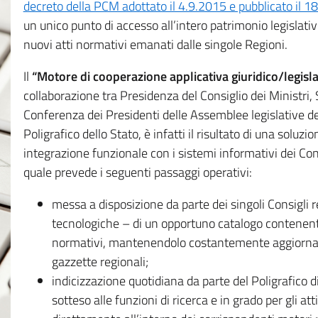
decreto della PCM adottato il 4.9.2015 e pubblicato il 1
un unico punto di accesso all’intero patrimonio legislat
nuovi atti normativi emanati dalle singole Regioni.
Il
“Motore di cooperazione applicativa giuridico/legisla
collaborazione tra Presidenza del Consiglio dei Ministri
Conferenza dei Presidenti delle Assemblee legislative d
Poligrafico dello Stato, è infatti il risultato di una soluz
integrazione funzionale con i sistemi informativi dei Con
quale prevede i seguenti passaggi operativi:
messa a disposizione da parte dei singoli Consigli re
tecnologiche – di un opportuno catalogo contenente es
normativi, mantenendolo costantemente aggiornato 
gazzette regionali;
indicizzazione quotidiana da parte del Poligrafico di
sotteso alle funzioni di ricerca e in grado per gli atti