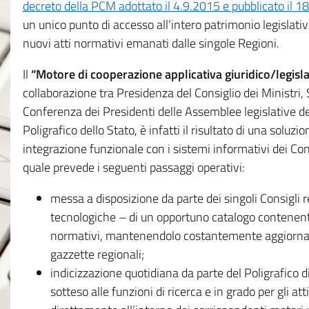
decreto della PCM adottato il 4.9.2015 e pubblicato il 1
un unico punto di accesso all’intero patrimonio legislat
nuovi atti normativi emanati dalle singole Regioni.
Il
“Motore di cooperazione applicativa giuridico/legisla
collaborazione tra Presidenza del Consiglio dei Ministri
Conferenza dei Presidenti delle Assemblee legislative d
Poligrafico dello Stato, è infatti il risultato di una soluz
integrazione funzionale con i sistemi informativi dei Con
quale prevede i seguenti passaggi operativi:
messa a disposizione da parte dei singoli Consigli re
tecnologiche – di un opportuno catalogo contenente es
normativi, mantenendolo costantemente aggiornato 
gazzette regionali;
indicizzazione quotidiana da parte del Poligrafico di
sotteso alle funzioni di ricerca e in grado per gli atti