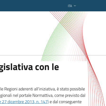
ITA
ederato regionale
islativa con le
 Regioni aderenti all’iniziativa, è stato possibile
egionali nel portale Normattiva, come previsto dal
ge 27 dicembre 2013, n. 147)
e dal conseguente