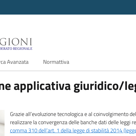
i - Motore di ricerca f
rca Avanzata
Normattiva
e applicativa giuridico/leg
Grazie all’evoluzione tecnologica e al coinvolgimento delle
realizzare la convergenza delle banche dati delle leggi r
comma 310 dell’art. 1 della legge di stabilità 2014 (leg