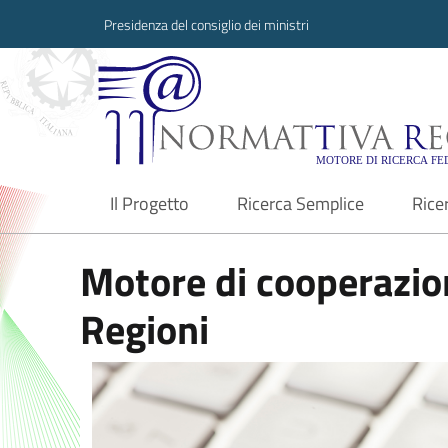
Presidenza del consiglio dei ministri
Normattiva Region
Il Progetto
Ricerca Semplice
Rice
current
Motore di cooperazion
Regioni