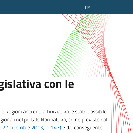
ITA
ederato regionale
islativa con le
 Regioni aderenti all’iniziativa, è stato possibile
egionali nel portale Normattiva, come previsto dal
ge 27 dicembre 2013, n. 147)
e dal conseguente