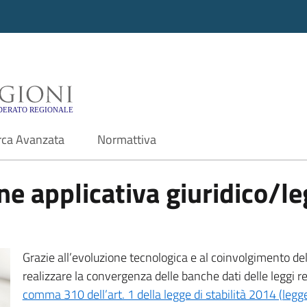
i - Motore di ricerca f
rca Avanzata
Normattiva
e applicativa giuridico/leg
Grazie all’evoluzione tecnologica e al coinvolgimento delle
realizzare la convergenza delle banche dati delle leggi r
comma 310 dell’art. 1 della legge di stabilità 2014 (leg