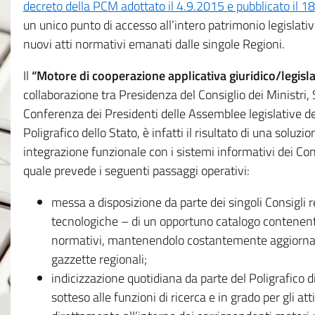
decreto della PCM adottato il 4.9.2015 e pubblicato il 1
un unico punto di accesso all’intero patrimonio legislat
nuovi atti normativi emanati dalle singole Regioni.
Il
“Motore di cooperazione applicativa giuridico/legisla
collaborazione tra Presidenza del Consiglio dei Ministri
Conferenza dei Presidenti delle Assemblee legislative d
Poligrafico dello Stato, è infatti il risultato di una soluz
integrazione funzionale con i sistemi informativi dei Con
quale prevede i seguenti passaggi operativi:
messa a disposizione da parte dei singoli Consigli re
tecnologiche – di un opportuno catalogo contenente es
normativi, mantenendolo costantemente aggiornato 
gazzette regionali;
indicizzazione quotidiana da parte del Poligrafico di
sotteso alle funzioni di ricerca e in grado per gli atti