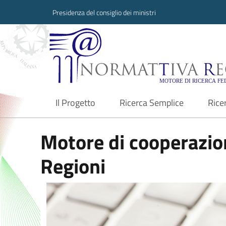
Presidenza del consiglio dei ministri
Normattiva Region
Il Progetto
Ricerca Semplice
Rice
current
Motore di cooperazion
Regioni