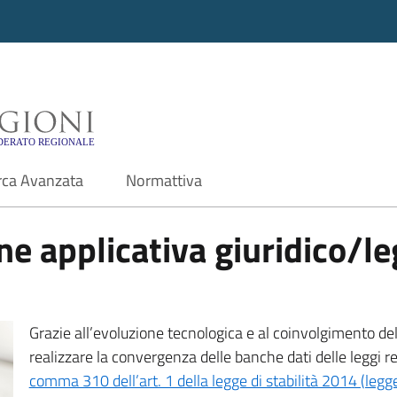
i - Motore di ricerca f
rca Avanzata
Normattiva
e applicativa giuridico/leg
Grazie all’evoluzione tecnologica e al coinvolgimento delle
realizzare la convergenza delle banche dati delle leggi r
comma 310 dell’art. 1 della legge di stabilità 2014 (leg