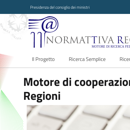
Presidenza del consiglio dei ministri
Normattiva Region
Il Progetto
Ricerca Semplice
Rice
current
Motore di cooperazion
Regioni