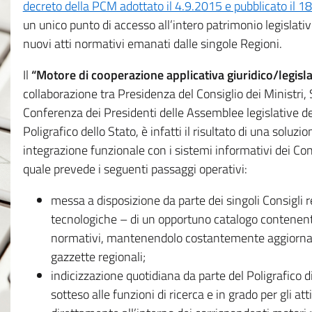
decreto della PCM adottato il 4.9.2015 e pubblicato il 1
un unico punto di accesso all’intero patrimonio legislat
nuovi atti normativi emanati dalle singole Regioni.
Il
“Motore di cooperazione applicativa giuridico/legisla
collaborazione tra Presidenza del Consiglio dei Ministri
Conferenza dei Presidenti delle Assemblee legislative d
Poligrafico dello Stato, è infatti il risultato di una soluz
integrazione funzionale con i sistemi informativi dei Con
quale prevede i seguenti passaggi operativi:
messa a disposizione da parte dei singoli Consigli re
tecnologiche – di un opportuno catalogo contenente es
normativi, mantenendolo costantemente aggiornato 
gazzette regionali;
indicizzazione quotidiana da parte del Poligrafico di
sotteso alle funzioni di ricerca e in grado per gli atti