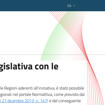
ITA
ederato regionale
islativa con le
 Regioni aderenti all’iniziativa, è stato possibile
egionali nel portale Normattiva, come previsto dal
ge 27 dicembre 2013, n. 147)
e dal conseguente