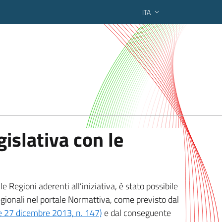
ITA
ederato regionale
islativa con le
 Regioni aderenti all’iniziativa, è stato possibile
egionali nel portale Normattiva, come previsto dal
ge 27 dicembre 2013, n. 147)
e dal conseguente