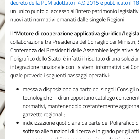
decreto della PCM adottato il 4.9.2015 e pubblicato il 1
un unico punto di accesso all’intero patrimonio legislat
nuovi atti normativi emanati dalle singole Regioni.
Il
“Motore di cooperazione applicativa giuridico/legisla
collaborazione tra Presidenza del Consiglio dei Ministri
Conferenza dei Presidenti delle Assemblee legislative d
Poligrafico dello Stato, è infatti il risultato di una soluz
integrazione funzionale con i sistemi informativi dei Con
quale prevede i seguenti passaggi operativi:
messa a disposizione da parte dei singoli Consigli re
tecnologiche – di un opportuno catalogo contenente es
normativi, mantenendolo costantemente aggiornato 
gazzette regionali;
indicizzazione quotidiana da parte del Poligrafico di
sotteso alle funzioni di ricerca e in grado per gli atti