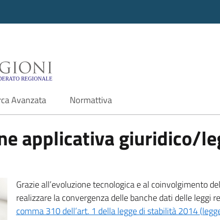
i - Motore di ricerca f
rca Avanzata
Normattiva
e applicativa giuridico/leg
Grazie all’evoluzione tecnologica e al coinvolgimento delle
realizzare la convergenza delle banche dati delle leggi r
comma 310 dell’art. 1 della legge di stabilità 2014 (leg