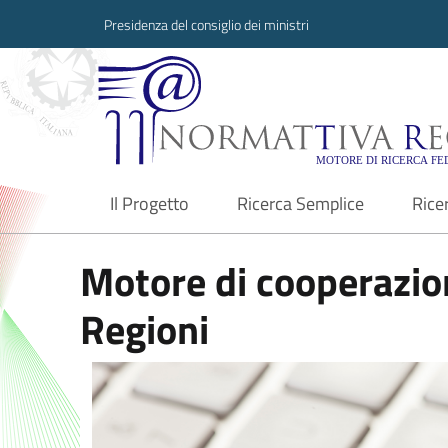
Presidenza del consiglio dei ministri
Normattiva Region
Il Progetto
Ricerca Semplice
Rice
current
Motore di cooperazion
Regioni