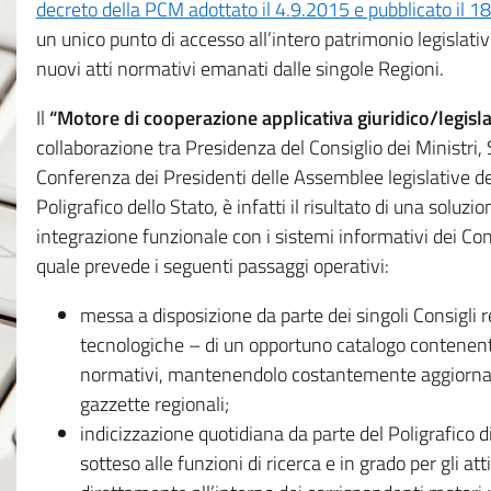
decreto della PCM adottato il 4.9.2015 e pubblicato il 1
un unico punto di accesso all’intero patrimonio legislat
nuovi atti normativi emanati dalle singole Regioni.
Il
“Motore di cooperazione applicativa giuridico/legisla
collaborazione tra Presidenza del Consiglio dei Ministri
Conferenza dei Presidenti delle Assemblee legislative d
Poligrafico dello Stato, è infatti il risultato di una soluz
integrazione funzionale con i sistemi informativi dei Con
quale prevede i seguenti passaggi operativi:
messa a disposizione da parte dei singoli Consigli re
tecnologiche – di un opportuno catalogo contenente es
normativi, mantenendolo costantemente aggiornato 
gazzette regionali;
indicizzazione quotidiana da parte del Poligrafico di
sotteso alle funzioni di ricerca e in grado per gli atti