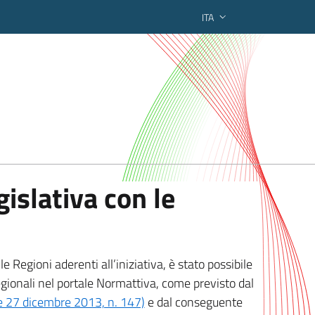
ITA
ederato regionale
islativa con le
 Regioni aderenti all’iniziativa, è stato possibile
egionali nel portale Normattiva, come previsto dal
ge 27 dicembre 2013, n. 147)
e dal conseguente