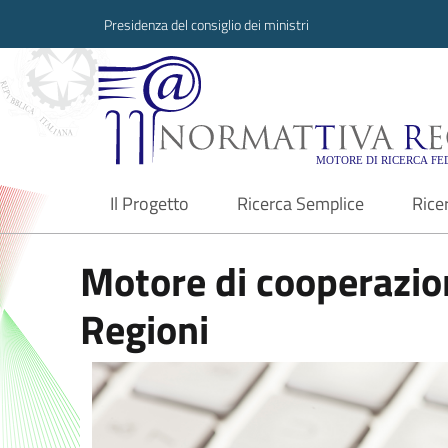
Presidenza del consiglio dei ministri
Normattiva Region
Il Progetto
Ricerca Semplice
Rice
current
Motore di cooperazion
Regioni