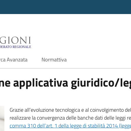
i - Motore di ricerca f
rca Avanzata
Normattiva
e applicativa giuridico/leg
Grazie all’evoluzione tecnologica e al coinvolgimento delle
realizzare la convergenza delle banche dati delle leggi r
comma 310 dell’art. 1 della legge di stabilità 2014 (leg