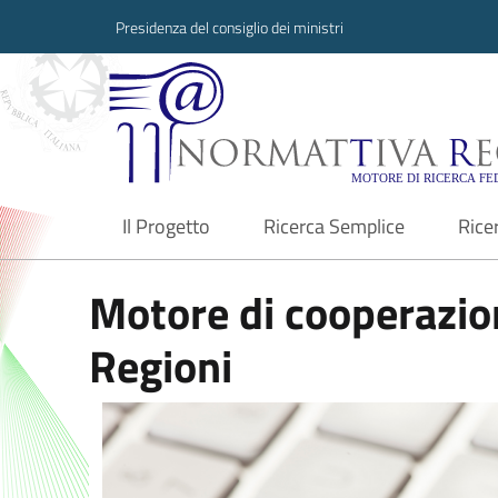
Presidenza del consiglio dei ministri
Normattiva Region
Il Progetto
Ricerca Semplice
Rice
current
Motore di cooperazion
Regioni