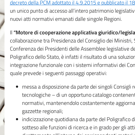
decreto della PCM adottato il 4.9.2015 e pubblicato il 1
un unico punto di accesso all’intero patrimonio legislat
nuovi atti normativi emanati dalle singole Regioni.
Il
“Motore di cooperazione applicativa giuridico/legisla
collaborazione tra Presidenza del Consiglio dei Ministri
Conferenza dei Presidenti delle Assemblee legislative d
Poligrafico dello Stato, è infatti il risultato di una soluz
integrazione funzionale con i sistemi informativi dei Con
quale prevede i seguenti passaggi operativi:
messa a disposizione da parte dei singoli Consigli re
tecnologiche – di un opportuno catalogo contenente es
normativi, mantenendolo costantemente aggiornato 
gazzette regionali;
indicizzazione quotidiana da parte del Poligrafico di
sotteso alle funzioni di ricerca e in grado per gli atti