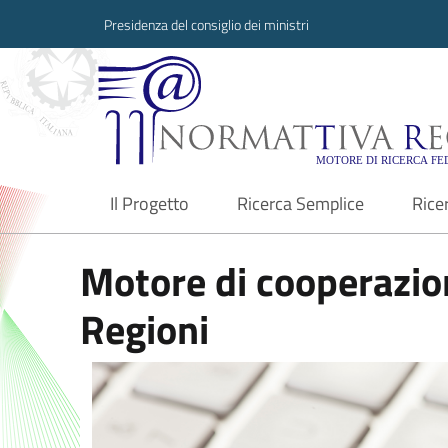
Presidenza del consiglio dei ministri
Normattiva Region
Il Progetto
Ricerca Semplice
Rice
current
Motore di cooperazion
Regioni