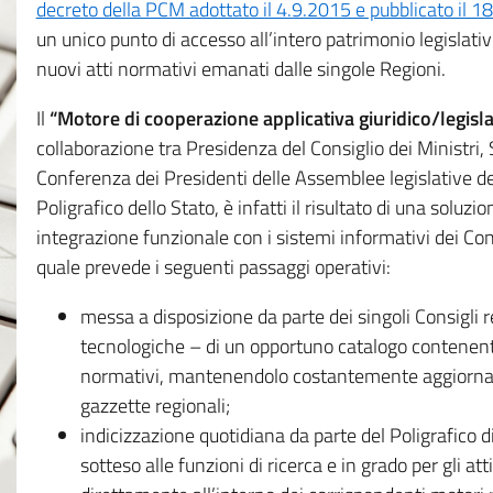
decreto della PCM adottato il 4.9.2015 e pubblicato il 1
un unico punto di accesso all’intero patrimonio legislat
nuovi atti normativi emanati dalle singole Regioni.
Il
“Motore di cooperazione applicativa giuridico/legisla
collaborazione tra Presidenza del Consiglio dei Ministri
Conferenza dei Presidenti delle Assemblee legislative d
Poligrafico dello Stato, è infatti il risultato di una soluz
integrazione funzionale con i sistemi informativi dei Con
quale prevede i seguenti passaggi operativi:
messa a disposizione da parte dei singoli Consigli re
tecnologiche – di un opportuno catalogo contenente es
normativi, mantenendolo costantemente aggiornato 
gazzette regionali;
indicizzazione quotidiana da parte del Poligrafico di
sotteso alle funzioni di ricerca e in grado per gli atti