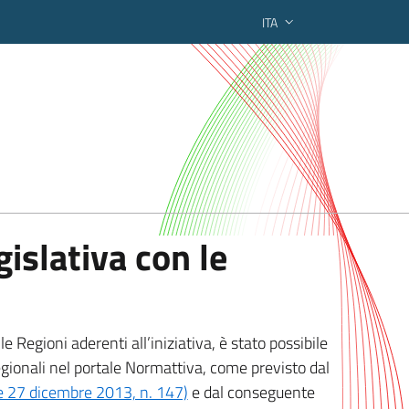
ITA
ederato regionale
islativa con le
 Regioni aderenti all’iniziativa, è stato possibile
egionali nel portale Normattiva, come previsto dal
ge 27 dicembre 2013, n. 147)
e dal conseguente