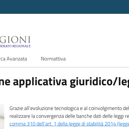
i - Motore di ricerca f
rca Avanzata
Normattiva
e applicativa giuridico/leg
Grazie all’evoluzione tecnologica e al coinvolgimento delle
realizzare la convergenza delle banche dati delle leggi r
comma 310 dell’art. 1 della legge di stabilità 2014 (leg