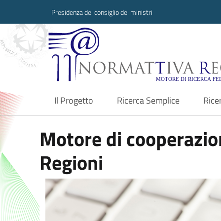
Presidenza del consiglio dei ministri
Normattiva Region
Il Progetto
Ricerca Semplice
Rice
current
Motore di cooperazion
Regioni