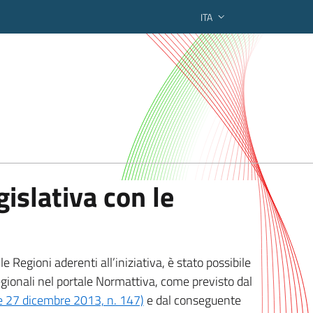
ITA
ederato regionale
islativa con le
 Regioni aderenti all’iniziativa, è stato possibile
egionali nel portale Normattiva, come previsto dal
ge 27 dicembre 2013, n. 147)
e dal conseguente