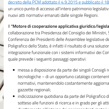
decreto della PCM adottato il 4.9.2015 e pubblicato il 1
un unico punto di accesso all’intero patrimonio legislat
nuovi atti normativi emanati dalle singole Regioni.
Il
“Motore di cooperazione applicativa giuridico/legisla
collaborazione tra Presidenza del Consiglio dei Ministri
Conferenza dei Presidenti delle Assemblee legislative d
Poligrafico dello Stato, è infatti il risultato di una soluz
integrazione funzionale con i sistemi informativi dei Con
quale prevede i seguenti passaggi operativi:
messa a disposizione da parte dei singoli Consigli re
tecnologiche – di un opportuno catalogo contenente es
normativi, mantenendolo costantemente aggiornato 
gazzette regionali;
indicizzazione quotidiana da parte del Poligrafico di
sotteso alle funzioni di ricerca e in grado per gli atti