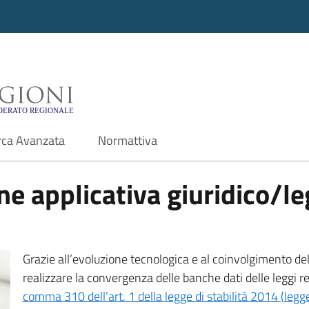
i - Motore di ricerca f
rca Avanzata
Normattiva
e applicativa giuridico/leg
Grazie all’evoluzione tecnologica e al coinvolgimento delle
realizzare la convergenza delle banche dati delle leggi r
comma 310 dell’art. 1 della legge di stabilità 2014 (leg