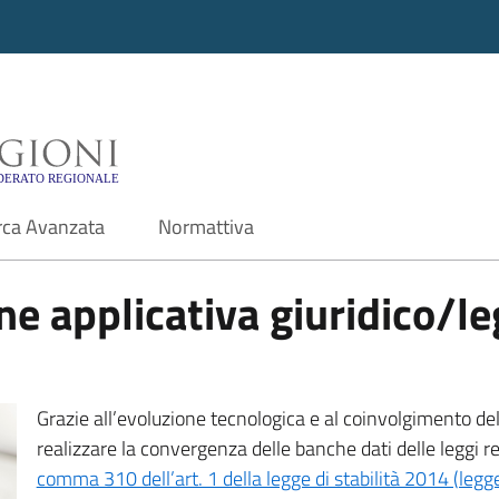
i - Motore di ricerca f
rca Avanzata
Normattiva
e applicativa giuridico/leg
Grazie all’evoluzione tecnologica e al coinvolgimento delle
realizzare la convergenza delle banche dati delle leggi r
comma 310 dell’art. 1 della legge di stabilità 2014 (leg