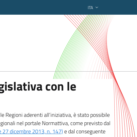
ITA
ederato regionale
islativa con le
 Regioni aderenti all’iniziativa, è stato possibile
egionali nel portale Normattiva, come previsto dal
ge 27 dicembre 2013, n. 147)
e dal conseguente