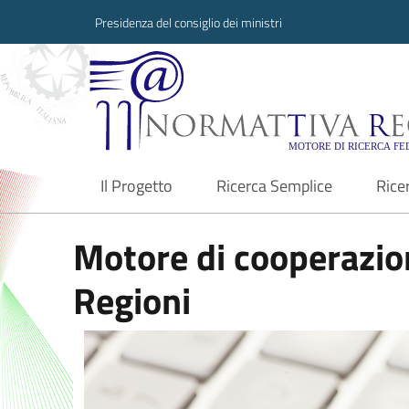
Presidenza del consiglio dei ministri
Normattiva Region
Il Progetto
Ricerca Semplice
Rice
current
Motore di cooperazion
Regioni