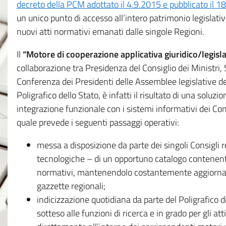
decreto della PCM adottato il 4.9.2015 e pubblicato il 1
un unico punto di accesso all’intero patrimonio legislat
nuovi atti normativi emanati dalle singole Regioni.
Il
“Motore di cooperazione applicativa giuridico/legisla
collaborazione tra Presidenza del Consiglio dei Ministri
Conferenza dei Presidenti delle Assemblee legislative d
Poligrafico dello Stato, è infatti il risultato di una soluz
integrazione funzionale con i sistemi informativi dei Con
quale prevede i seguenti passaggi operativi:
messa a disposizione da parte dei singoli Consigli re
tecnologiche – di un opportuno catalogo contenente es
normativi, mantenendolo costantemente aggiornato 
gazzette regionali;
indicizzazione quotidiana da parte del Poligrafico di
sotteso alle funzioni di ricerca e in grado per gli atti