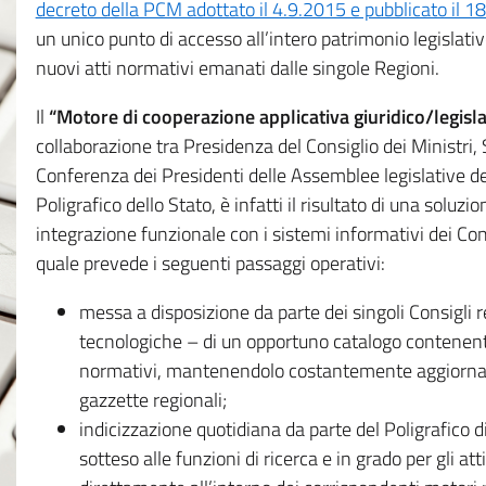
decreto della PCM adottato il 4.9.2015 e pubblicato il 1
un unico punto di accesso all’intero patrimonio legislat
nuovi atti normativi emanati dalle singole Regioni.
Il
“Motore di cooperazione applicativa giuridico/legisla
collaborazione tra Presidenza del Consiglio dei Ministri
Conferenza dei Presidenti delle Assemblee legislative d
Poligrafico dello Stato, è infatti il risultato di una soluz
integrazione funzionale con i sistemi informativi dei Con
quale prevede i seguenti passaggi operativi:
messa a disposizione da parte dei singoli Consigli re
tecnologiche – di un opportuno catalogo contenente es
normativi, mantenendolo costantemente aggiornato 
gazzette regionali;
indicizzazione quotidiana da parte del Poligrafico di
sotteso alle funzioni di ricerca e in grado per gli atti