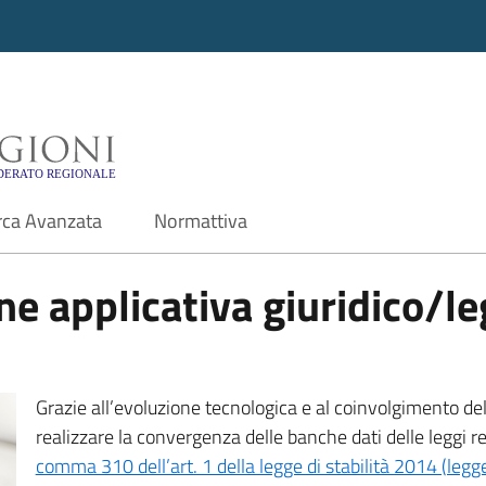
i - Motore di ricerca f
rca Avanzata
Normattiva
e applicativa giuridico/leg
Grazie all’evoluzione tecnologica e al coinvolgimento delle
realizzare la convergenza delle banche dati delle leggi r
comma 310 dell’art. 1 della legge di stabilità 2014 (leg