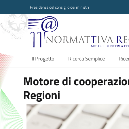
Presidenza del consiglio dei ministri
Normattiva Region
Il Progetto
Ricerca Semplice
Rice
current
Motore di cooperazion
Regioni