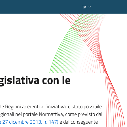
ITA
ederato regionale
islativa con le
 Regioni aderenti all’iniziativa, è stato possibile
egionali nel portale Normattiva, come previsto dal
ge 27 dicembre 2013, n. 147)
e dal conseguente