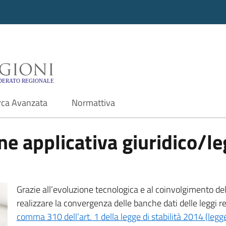
i - Motore di ricerca f
rca Avanzata
Normattiva
e applicativa giuridico/leg
Grazie all’evoluzione tecnologica e al coinvolgimento delle
realizzare la convergenza delle banche dati delle leggi r
comma 310 dell’art. 1 della legge di stabilità 2014 (leg