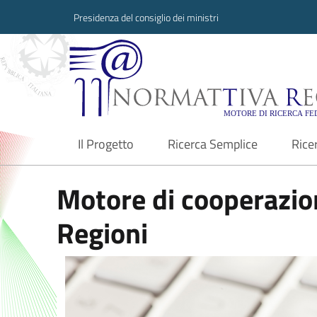
Presidenza del consiglio dei ministri
Normattiva Region
Il Progetto
Ricerca Semplice
Rice
current
Motore di cooperazion
Regioni