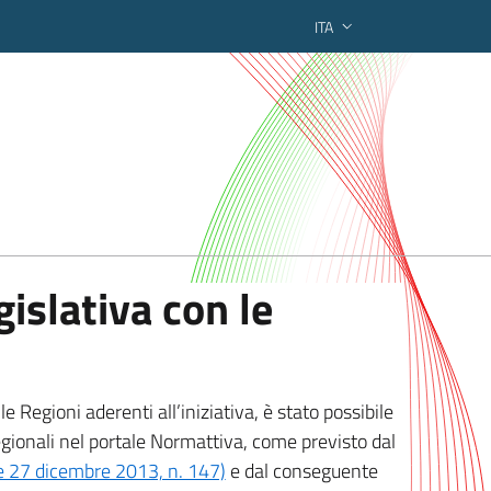
ITA
ederato regionale
islativa con le
 Regioni aderenti all’iniziativa, è stato possibile
egionali nel portale Normattiva, come previsto dal
ge 27 dicembre 2013, n. 147)
e dal conseguente