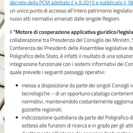
decreto della PCM adottato il 4.9.2015 e pubblicato il 1
un unico punto di accesso all’intero patrimonio legislat
nuovi atti normativi emanati dalle singole Regioni.
Il
“Motore di cooperazione applicativa giuridico/legisla
collaborazione tra Presidenza del Consiglio dei Ministri
Conferenza dei Presidenti delle Assemblee legislative d
Poligrafico dello Stato, è infatti il risultato di una soluz
integrazione funzionale con i sistemi informativi dei Con
quale prevede i seguenti passaggi operativi:
messa a disposizione da parte dei singoli Consigli re
tecnologiche – di un opportuno catalogo contenente es
normativi, mantenendolo costantemente aggiornato 
gazzette regionali;
indicizzazione quotidiana da parte del Poligrafico di
sotteso alle funzioni di ricerca e in grado per gli atti