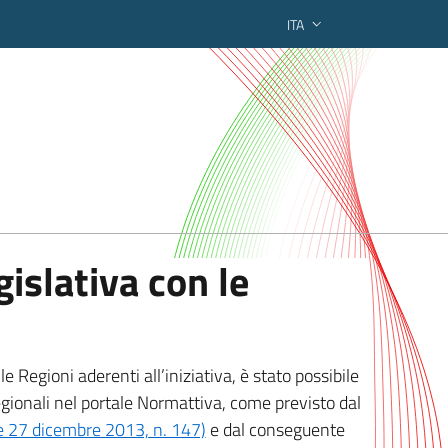
ITA
ederato regionale
islativa con le
 Regioni aderenti all’iniziativa, è stato possibile
egionali nel portale Normattiva, come previsto dal
ge 27 dicembre 2013, n. 147)
e dal conseguente