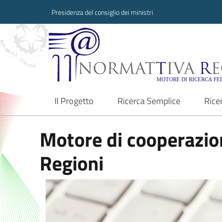
Presidenza del consiglio dei ministri
Normattiva Region
Il Progetto
Ricerca Semplice
Rice
current
Motore di cooperazion
Regioni