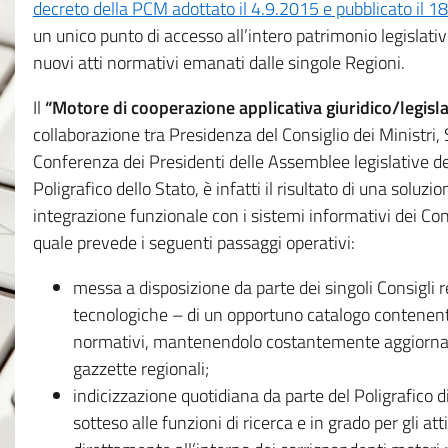
decreto della PCM adottato il 4.9.2015 e pubblicato il 1
un unico punto di accesso all’intero patrimonio legislat
nuovi atti normativi emanati dalle singole Regioni.
Il
“Motore di cooperazione applicativa giuridico/legisla
collaborazione tra Presidenza del Consiglio dei Ministri
Conferenza dei Presidenti delle Assemblee legislative d
Poligrafico dello Stato, è infatti il risultato di una soluz
integrazione funzionale con i sistemi informativi dei Con
quale prevede i seguenti passaggi operativi:
messa a disposizione da parte dei singoli Consigli re
tecnologiche – di un opportuno catalogo contenente es
normativi, mantenendolo costantemente aggiornato 
gazzette regionali;
indicizzazione quotidiana da parte del Poligrafico di
sotteso alle funzioni di ricerca e in grado per gli atti