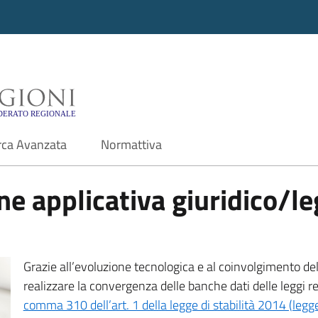
i - Motore di ricerca f
rca Avanzata
Normattiva
e applicativa giuridico/leg
Grazie all’evoluzione tecnologica e al coinvolgimento delle
realizzare la convergenza delle banche dati delle leggi r
comma 310 dell’art. 1 della legge di stabilità 2014 (leg