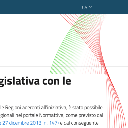
ITA
ederato regionale
islativa con le
 Regioni aderenti all’iniziativa, è stato possibile
egionali nel portale Normattiva, come previsto dal
ge 27 dicembre 2013, n. 147)
e dal conseguente