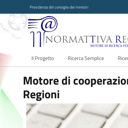
Presidenza del consiglio dei ministri
Normattiva Region
Il Progetto
Ricerca Semplice
Rice
current
Motore di cooperazion
Regioni