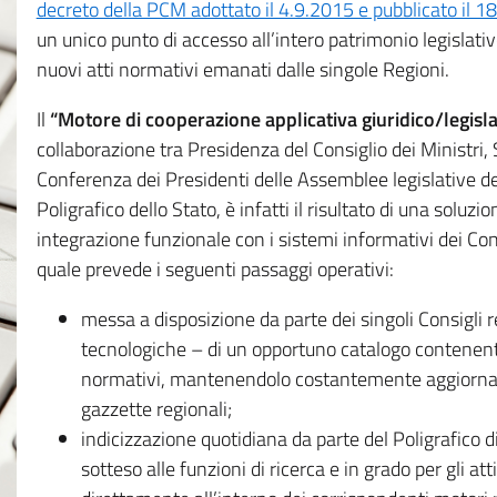
decreto della PCM adottato il 4.9.2015 e pubblicato il 1
un unico punto di accesso all’intero patrimonio legislat
nuovi atti normativi emanati dalle singole Regioni.
Il
“Motore di cooperazione applicativa giuridico/legisla
collaborazione tra Presidenza del Consiglio dei Ministri
Conferenza dei Presidenti delle Assemblee legislative d
Poligrafico dello Stato, è infatti il risultato di una soluz
integrazione funzionale con i sistemi informativi dei Con
quale prevede i seguenti passaggi operativi:
messa a disposizione da parte dei singoli Consigli re
tecnologiche – di un opportuno catalogo contenente es
normativi, mantenendolo costantemente aggiornato 
gazzette regionali;
indicizzazione quotidiana da parte del Poligrafico di
sotteso alle funzioni di ricerca e in grado per gli atti