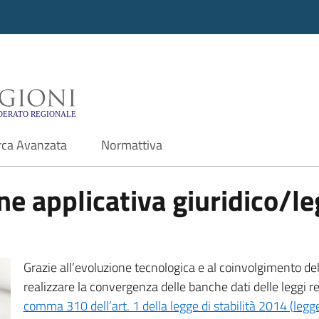
i - Motore di ricerca f
rca Avanzata
Normattiva
e applicativa giuridico/leg
Grazie all’evoluzione tecnologica e al coinvolgimento delle
realizzare la convergenza delle banche dati delle leggi r
comma 310 dell’art. 1 della legge di stabilità 2014 (leg