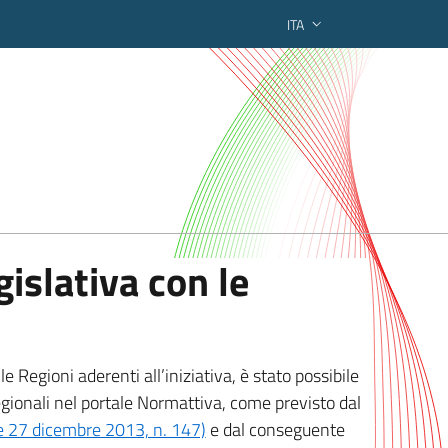
ITA
ederato regionale
islativa con le
 Regioni aderenti all’iniziativa, è stato possibile
egionali nel portale Normattiva, come previsto dal
ge 27 dicembre 2013, n. 147)
e dal conseguente