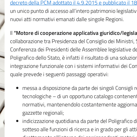
decreto della PCM adottato il 4.9.2015 e pubblicato il 1
un unico punto di accesso all’intero patrimonio legislat
nuovi atti normativi emanati dalle singole Regioni.
Il
“Motore di cooperazione applicativa giuridico/legisla
collaborazione tra Presidenza del Consiglio dei Ministri
Conferenza dei Presidenti delle Assemblee legislative d
Poligrafico dello Stato, è infatti il risultato di una soluz
integrazione funzionale con i sistemi informativi dei Con
quale prevede i seguenti passaggi operativi:
messa a disposizione da parte dei singoli Consigli re
tecnologiche – di un opportuno catalogo contenente es
normativi, mantenendolo costantemente aggiornato 
gazzette regionali;
indicizzazione quotidiana da parte del Poligrafico di
sotteso alle funzioni di ricerca e in grado per gli atti