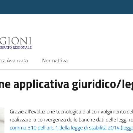
i - Motore di ricerca f
rca Avanzata
Normattiva
e applicativa giuridico/leg
Grazie all’evoluzione tecnologica e al coinvolgimento delle
realizzare la convergenza delle banche dati delle leggi r
comma 310 dell’art. 1 della legge di stabilità 2014 (leg