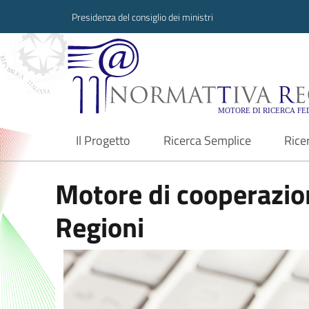
Presidenza del consiglio dei ministri
Normattiva Region
Il Progetto
Ricerca Semplice
Rice
current
Motore di cooperazion
Regioni