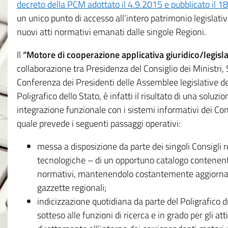
decreto della PCM adottato il 4.9.2015 e pubblicato il 1
un unico punto di accesso all’intero patrimonio legislat
nuovi atti normativi emanati dalle singole Regioni.
Il
“Motore di cooperazione applicativa giuridico/legisla
collaborazione tra Presidenza del Consiglio dei Ministri
Conferenza dei Presidenti delle Assemblee legislative d
Poligrafico dello Stato, è infatti il risultato di una soluz
integrazione funzionale con i sistemi informativi dei Con
quale prevede i seguenti passaggi operativi:
messa a disposizione da parte dei singoli Consigli re
tecnologiche – di un opportuno catalogo contenente es
normativi, mantenendolo costantemente aggiornato 
gazzette regionali;
indicizzazione quotidiana da parte del Poligrafico di
sotteso alle funzioni di ricerca e in grado per gli atti