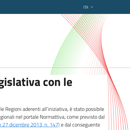
ITA
ederato regionale
islativa con le
 Regioni aderenti all’iniziativa, è stato possibile
egionali nel portale Normattiva, come previsto dal
ge 27 dicembre 2013, n. 147)
e dal conseguente