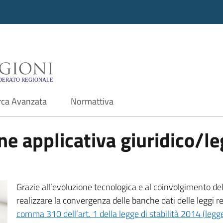
i - Motore di ricerca f
rca Avanzata
Normattiva
e applicativa giuridico/leg
Grazie all’evoluzione tecnologica e al coinvolgimento delle
realizzare la convergenza delle banche dati delle leggi r
comma 310 dell’art. 1 della legge di stabilità 2014 (leg