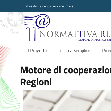
Presidenza del consiglio dei ministri
Normattiva Region
Il Progetto
Ricerca Semplice
Rice
current
Motore di cooperazion
Regioni