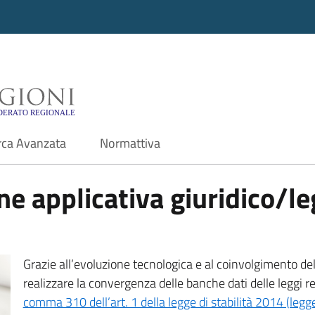
i - Motore di ricerca f
rca Avanzata
Normattiva
e applicativa giuridico/leg
Grazie all’evoluzione tecnologica e al coinvolgimento delle
realizzare la convergenza delle banche dati delle leggi r
comma 310 dell’art. 1 della legge di stabilità 2014 (leg