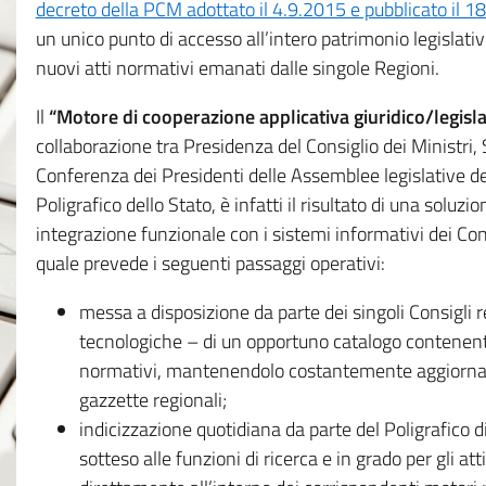
decreto della PCM adottato il 4.9.2015 e pubblicato il 1
un unico punto di accesso all’intero patrimonio legislat
nuovi atti normativi emanati dalle singole Regioni.
Il
“Motore di cooperazione applicativa giuridico/legisla
collaborazione tra Presidenza del Consiglio dei Ministri
Conferenza dei Presidenti delle Assemblee legislative d
Poligrafico dello Stato, è infatti il risultato di una soluz
integrazione funzionale con i sistemi informativi dei Con
quale prevede i seguenti passaggi operativi:
messa a disposizione da parte dei singoli Consigli re
tecnologiche – di un opportuno catalogo contenente es
normativi, mantenendolo costantemente aggiornato 
gazzette regionali;
indicizzazione quotidiana da parte del Poligrafico di
sotteso alle funzioni di ricerca e in grado per gli atti