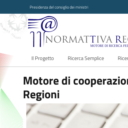
Presidenza del consiglio dei ministri
Normattiva Region
Il Progetto
Ricerca Semplice
Rice
current
Motore di cooperazion
Regioni