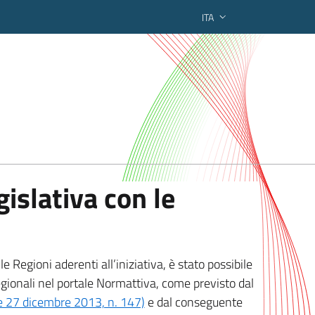
ITA
ederato regionale
islativa con le
 Regioni aderenti all’iniziativa, è stato possibile
egionali nel portale Normattiva, come previsto dal
ge 27 dicembre 2013, n. 147)
e dal conseguente