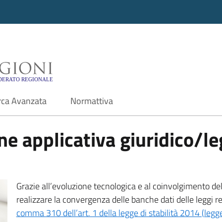
i - Motore di ricerca f
rca Avanzata
Normattiva
e applicativa giuridico/leg
Grazie all’evoluzione tecnologica e al coinvolgimento delle
realizzare la convergenza delle banche dati delle leggi r
comma 310 dell’art. 1 della legge di stabilità 2014 (leg