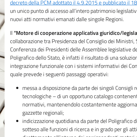
decreto della PCM adottato il 4.9.2015 e pubblicato il 1
un unico punto di accesso all’intero patrimonio legislat
nuovi atti normativi emanati dalle singole Regioni.
Il
“Motore di cooperazione applicativa giuridico/legisla
collaborazione tra Presidenza del Consiglio dei Ministri
Conferenza dei Presidenti delle Assemblee legislative d
Poligrafico dello Stato, è infatti il risultato di una soluz
integrazione funzionale con i sistemi informativi dei Con
quale prevede i seguenti passaggi operativi:
messa a disposizione da parte dei singoli Consigli re
tecnologiche – di un opportuno catalogo contenente es
normativi, mantenendolo costantemente aggiornato 
gazzette regionali;
indicizzazione quotidiana da parte del Poligrafico di
sotteso alle funzioni di ricerca e in grado per gli atti