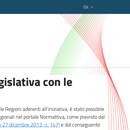
ITA
ederato regionale
islativa con le
 Regioni aderenti all’iniziativa, è stato possibile
egionali nel portale Normattiva, come previsto dal
ge 27 dicembre 2013, n. 147)
e dal conseguente