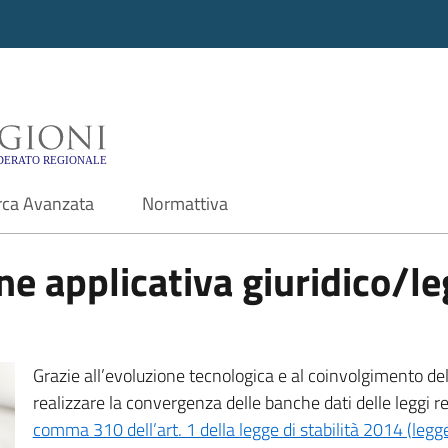
i - Motore di ricerca f
rca Avanzata
Normattiva
e applicativa giuridico/leg
Grazie all’evoluzione tecnologica e al coinvolgimento delle
realizzare la convergenza delle banche dati delle leggi r
comma 310 dell’art. 1 della legge di stabilità 2014 (leg