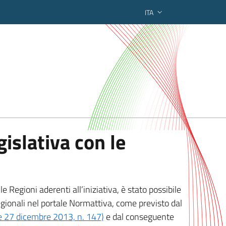
ITA
ederato regionale
islativa con le
 Regioni aderenti all’iniziativa, è stato possibile
egionali nel portale Normattiva, come previsto dal
ge 27 dicembre 2013, n. 147)
e dal conseguente