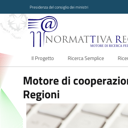
Presidenza del consiglio dei ministri
Normattiva Region
Il Progetto
Ricerca Semplice
Rice
current
Motore di cooperazion
Regioni