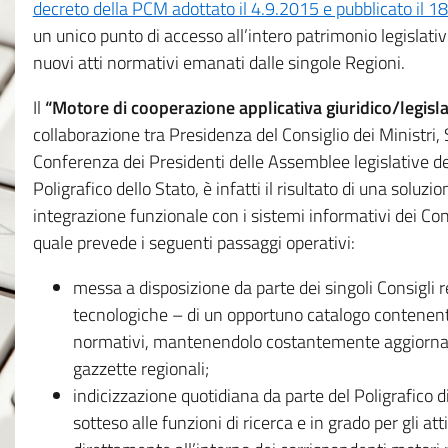
decreto della PCM adottato il 4.9.2015 e pubblicato il 1
un unico punto di accesso all’intero patrimonio legislat
nuovi atti normativi emanati dalle singole Regioni.
Il
“Motore di cooperazione applicativa giuridico/legisla
collaborazione tra Presidenza del Consiglio dei Ministri
Conferenza dei Presidenti delle Assemblee legislative d
Poligrafico dello Stato, è infatti il risultato di una soluz
integrazione funzionale con i sistemi informativi dei Con
quale prevede i seguenti passaggi operativi:
messa a disposizione da parte dei singoli Consigli re
tecnologiche – di un opportuno catalogo contenente es
normativi, mantenendolo costantemente aggiornato 
gazzette regionali;
indicizzazione quotidiana da parte del Poligrafico di
sotteso alle funzioni di ricerca e in grado per gli atti