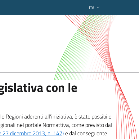
ITA
ederato regionale
islativa con le
 Regioni aderenti all’iniziativa, è stato possibile
egionali nel portale Normattiva, come previsto dal
ge 27 dicembre 2013, n. 147)
e dal conseguente