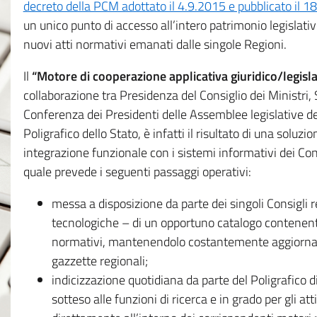
decreto della PCM adottato il 4.9.2015 e pubblicato il 1
un unico punto di accesso all’intero patrimonio legislat
nuovi atti normativi emanati dalle singole Regioni.
Il
“Motore di cooperazione applicativa giuridico/legisla
collaborazione tra Presidenza del Consiglio dei Ministri
Conferenza dei Presidenti delle Assemblee legislative d
Poligrafico dello Stato, è infatti il risultato di una soluz
integrazione funzionale con i sistemi informativi dei Con
quale prevede i seguenti passaggi operativi:
messa a disposizione da parte dei singoli Consigli re
tecnologiche – di un opportuno catalogo contenente es
normativi, mantenendolo costantemente aggiornato 
gazzette regionali;
indicizzazione quotidiana da parte del Poligrafico di
sotteso alle funzioni di ricerca e in grado per gli atti