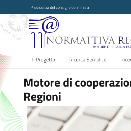
Presidenza del consiglio dei ministri
Normattiva Region
Il Progetto
Ricerca Semplice
Rice
current
Motore di cooperazion
Regioni