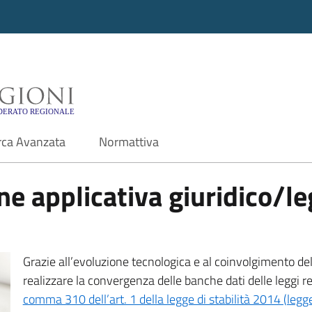
i - Motore di ricerca f
rca Avanzata
Normattiva
e applicativa giuridico/leg
Grazie all’evoluzione tecnologica e al coinvolgimento delle
realizzare la convergenza delle banche dati delle leggi r
comma 310 dell’art. 1 della legge di stabilità 2014 (leg