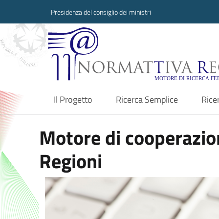
Presidenza del consiglio dei ministri
Normattiva Region
Il Progetto
Ricerca Semplice
Rice
current
Motore di cooperazion
Regioni