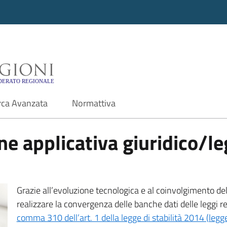
i - Motore di ricerca f
rca Avanzata
Normattiva
e applicativa giuridico/leg
Grazie all’evoluzione tecnologica e al coinvolgimento delle
realizzare la convergenza delle banche dati delle leggi r
comma 310 dell’art. 1 della legge di stabilità 2014 (leg