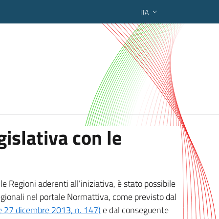
ITA
ederato regionale
islativa con le
 Regioni aderenti all’iniziativa, è stato possibile
egionali nel portale Normattiva, come previsto dal
ge 27 dicembre 2013, n. 147)
e dal conseguente