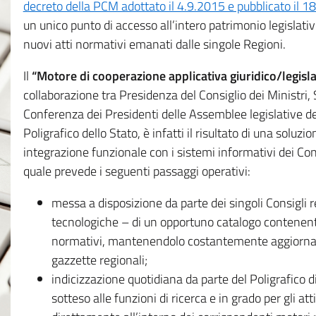
decreto della PCM adottato il 4.9.2015 e pubblicato il 1
un unico punto di accesso all’intero patrimonio legislat
nuovi atti normativi emanati dalle singole Regioni.
Il
“Motore di cooperazione applicativa giuridico/legisla
collaborazione tra Presidenza del Consiglio dei Ministri
Conferenza dei Presidenti delle Assemblee legislative d
Poligrafico dello Stato, è infatti il risultato di una soluz
integrazione funzionale con i sistemi informativi dei Con
quale prevede i seguenti passaggi operativi:
messa a disposizione da parte dei singoli Consigli re
tecnologiche – di un opportuno catalogo contenente es
normativi, mantenendolo costantemente aggiornato 
gazzette regionali;
indicizzazione quotidiana da parte del Poligrafico di
sotteso alle funzioni di ricerca e in grado per gli atti