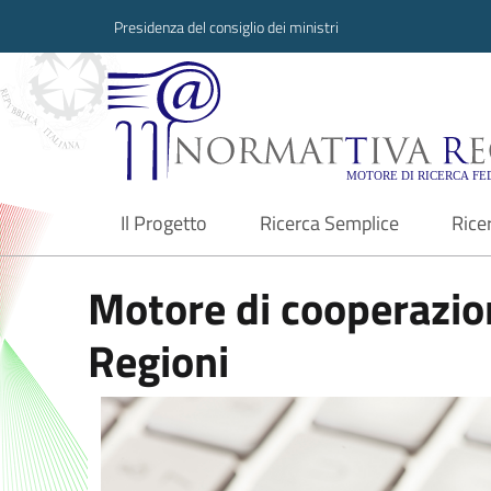
Presidenza del consiglio dei ministri
Normattiva Region
Il Progetto
Ricerca Semplice
Rice
current
Motore di cooperazion
Regioni