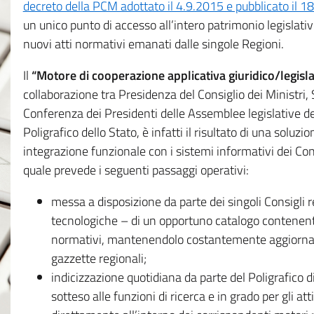
decreto della PCM adottato il 4.9.2015 e pubblicato il 1
un unico punto di accesso all’intero patrimonio legislat
nuovi atti normativi emanati dalle singole Regioni.
Il
“Motore di cooperazione applicativa giuridico/legisla
collaborazione tra Presidenza del Consiglio dei Ministri
Conferenza dei Presidenti delle Assemblee legislative d
Poligrafico dello Stato, è infatti il risultato di una soluz
integrazione funzionale con i sistemi informativi dei Con
quale prevede i seguenti passaggi operativi:
messa a disposizione da parte dei singoli Consigli re
tecnologiche – di un opportuno catalogo contenente es
normativi, mantenendolo costantemente aggiornato 
gazzette regionali;
indicizzazione quotidiana da parte del Poligrafico di
sotteso alle funzioni di ricerca e in grado per gli atti