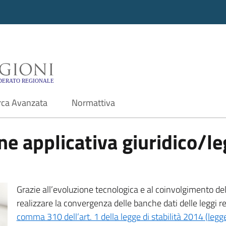
i - Motore di ricerca f
rca Avanzata
Normattiva
e applicativa giuridico/leg
Grazie all’evoluzione tecnologica e al coinvolgimento delle
realizzare la convergenza delle banche dati delle leggi r
comma 310 dell’art. 1 della legge di stabilità 2014 (leg