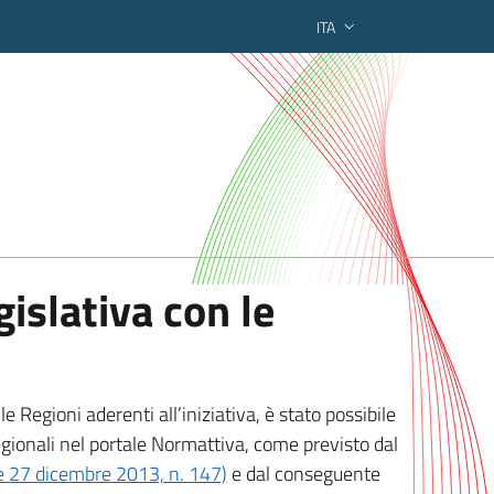
ITA
ederato regionale
islativa con le
 Regioni aderenti all’iniziativa, è stato possibile
egionali nel portale Normattiva, come previsto dal
ge 27 dicembre 2013, n. 147)
e dal conseguente