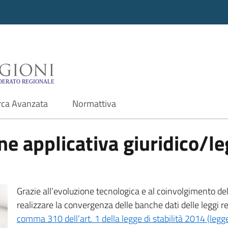
i - Motore di ricerca f
rca Avanzata
Normattiva
e applicativa giuridico/leg
Grazie all’evoluzione tecnologica e al coinvolgimento delle
realizzare la convergenza delle banche dati delle leggi r
comma 310 dell’art. 1 della legge di stabilità 2014 (leg