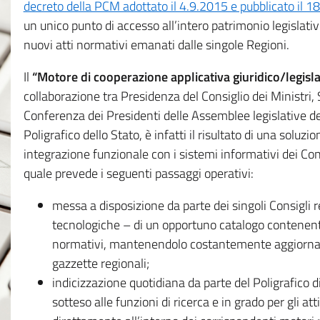
decreto della PCM adottato il 4.9.2015 e pubblicato il 1
un unico punto di accesso all’intero patrimonio legislat
nuovi atti normativi emanati dalle singole Regioni.
Il
“Motore di cooperazione applicativa giuridico/legisla
collaborazione tra Presidenza del Consiglio dei Ministri
Conferenza dei Presidenti delle Assemblee legislative d
Poligrafico dello Stato, è infatti il risultato di una soluz
integrazione funzionale con i sistemi informativi dei Con
quale prevede i seguenti passaggi operativi:
messa a disposizione da parte dei singoli Consigli re
tecnologiche – di un opportuno catalogo contenente es
normativi, mantenendolo costantemente aggiornato 
gazzette regionali;
indicizzazione quotidiana da parte del Poligrafico di
sotteso alle funzioni di ricerca e in grado per gli atti