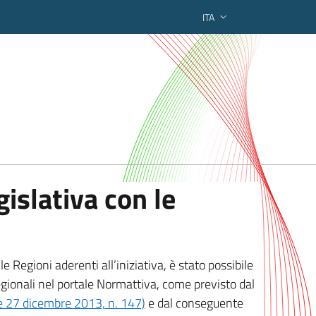
ITA
ederato regionale
islativa con le
 Regioni aderenti all’iniziativa, è stato possibile
egionali nel portale Normattiva, come previsto dal
ge 27 dicembre 2013, n. 147)
e dal conseguente