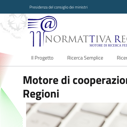
Presidenza del consiglio dei ministri
Normattiva Region
Il Progetto
Ricerca Semplice
Rice
current
Motore di cooperazion
Regioni