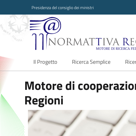
Presidenza del consiglio dei ministri
Normattiva Region
Il Progetto
Ricerca Semplice
Rice
current
Motore di cooperazion
Regioni