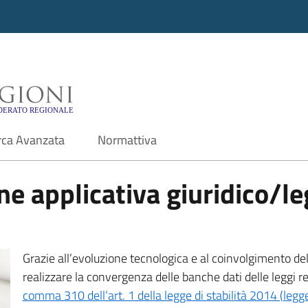
i - Motore di ricerca f
rca Avanzata
Normattiva
e applicativa giuridico/leg
Grazie all’evoluzione tecnologica e al coinvolgimento delle
realizzare la convergenza delle banche dati delle leggi r
comma 310 dell’art. 1 della legge di stabilità 2014 (leg