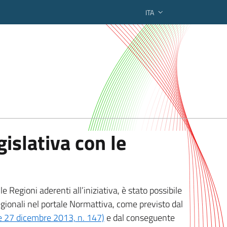
ITA
ederato regionale
islativa con le
 Regioni aderenti all’iniziativa, è stato possibile
egionali nel portale Normattiva, come previsto dal
ge 27 dicembre 2013, n. 147)
e dal conseguente