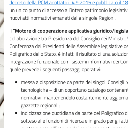
decreto della PCM adottato il 4.9.2015 e pubblicato il 1
un unico punto di accesso all’intero patrimonio legislat
nuovi atti normativi emanati dalle singole Regioni.
Il
“Motore di cooperazione applicativa giuridico/legisla
collaborazione tra Presidenza del Consiglio dei Ministri
Conferenza dei Presidenti delle Assemblee legislative d
Poligrafico dello Stato, è infatti il risultato di una soluz
integrazione funzionale con i sistemi informativi dei Con
quale prevede i seguenti passaggi operativi:
messa a disposizione da parte dei singoli Consigli re
tecnologiche – di un opportuno catalogo contenente es
normativi, mantenendolo costantemente aggiornato 
gazzette regionali;
indicizzazione quotidiana da parte del Poligrafico di
sotteso alle funzioni di ricerca e in grado per gli atti