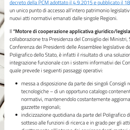
decreto della PCM adottato il 4.9.2015 e pubblicato il 1
un unico punto di accesso all’intero patrimonio legislat
nuovi atti normativi emanati dalle singole Regioni.
Il
“Motore di cooperazione applicativa giuridico/legisla
collaborazione tra Presidenza del Consiglio dei Ministri
Conferenza dei Presidenti delle Assemblee legislative d
Poligrafico dello Stato, è infatti il risultato di una soluz
integrazione funzionale con i sistemi informativi dei Con
quale prevede i seguenti passaggi operativi:
messa a disposizione da parte dei singoli Consigli re
tecnologiche – di un opportuno catalogo contenente es
normativi, mantenendolo costantemente aggiornato 
gazzette regionali;
indicizzazione quotidiana da parte del Poligrafico di
sotteso alle funzioni di ricerca e in grado per gli atti