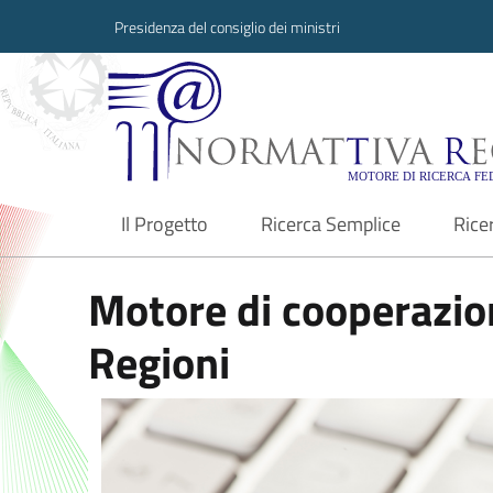
Presidenza del consiglio dei ministri
Normattiva Region
Il Progetto
Ricerca Semplice
Rice
current
Motore di cooperazion
Regioni