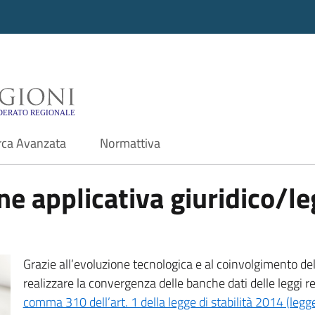
i - Motore di ricerca f
rca Avanzata
Normattiva
e applicativa giuridico/leg
Grazie all’evoluzione tecnologica e al coinvolgimento delle
realizzare la convergenza delle banche dati delle leggi r
comma 310 dell’art. 1 della legge di stabilità 2014 (leg