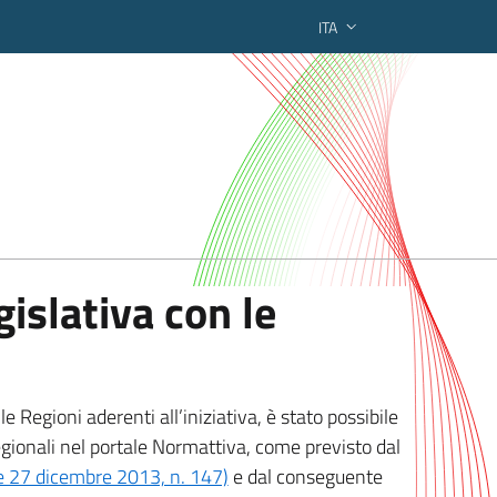
ITA
ederato regionale
islativa con le
 Regioni aderenti all’iniziativa, è stato possibile
egionali nel portale Normattiva, come previsto dal
ge 27 dicembre 2013, n. 147)
e dal conseguente