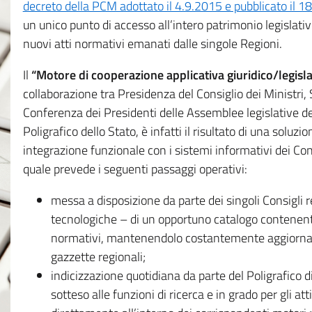
decreto della PCM adottato il 4.9.2015 e pubblicato il 1
un unico punto di accesso all’intero patrimonio legislat
nuovi atti normativi emanati dalle singole Regioni.
Il
“Motore di cooperazione applicativa giuridico/legisla
collaborazione tra Presidenza del Consiglio dei Ministri
Conferenza dei Presidenti delle Assemblee legislative d
Poligrafico dello Stato, è infatti il risultato di una soluz
integrazione funzionale con i sistemi informativi dei Con
quale prevede i seguenti passaggi operativi:
messa a disposizione da parte dei singoli Consigli re
tecnologiche – di un opportuno catalogo contenente es
normativi, mantenendolo costantemente aggiornato 
gazzette regionali;
indicizzazione quotidiana da parte del Poligrafico di
sotteso alle funzioni di ricerca e in grado per gli atti