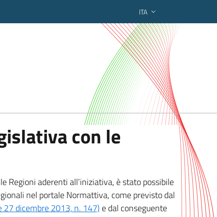
ITA
ederato regionale
islativa con le
 Regioni aderenti all’iniziativa, è stato possibile
egionali nel portale Normattiva, come previsto dal
ge 27 dicembre 2013, n. 147)
e dal conseguente