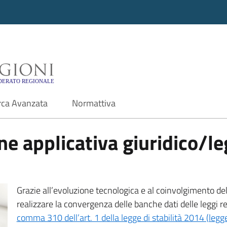
i - Motore di ricerca f
rca Avanzata
Normattiva
e applicativa giuridico/leg
Grazie all’evoluzione tecnologica e al coinvolgimento delle
realizzare la convergenza delle banche dati delle leggi r
comma 310 dell’art. 1 della legge di stabilità 2014 (leg