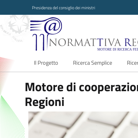
Presidenza del consiglio dei ministri
Normattiva Region
Il Progetto
Ricerca Semplice
Rice
current
Motore di cooperazion
Regioni