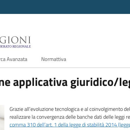
i - Motore di ricerca f
rca Avanzata
Normattiva
e applicativa giuridico/leg
Grazie all’evoluzione tecnologica e al coinvolgimento delle
realizzare la convergenza delle banche dati delle leggi r
comma 310 dell’art. 1 della legge di stabilità 2014 (leg