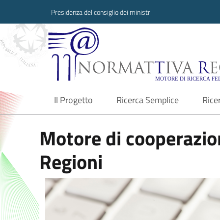
Presidenza del consiglio dei ministri
Normattiva Region
Il Progetto
Ricerca Semplice
Rice
current
Motore di cooperazion
Regioni