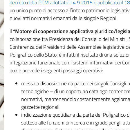
decreto della PCM adottato il 4.9.2015 e pubblicato il 1
un unico punto di accesso all’intero patrimonio legislat
nuovi atti normativi emanati dalle singole Regioni.
Il
“Motore di cooperazione applicativa giuridico/legisla
collaborazione tra Presidenza del Consiglio dei Ministri
Conferenza dei Presidenti delle Assemblee legislative d
Poligrafico dello Stato, è infatti il risultato di una soluz
integrazione funzionale con i sistemi informativi dei Con
quale prevede i seguenti passaggi operativi:
messa a disposizione da parte dei singoli Consigli re
tecnologiche – di un opportuno catalogo contenente es
normativi, mantenendolo costantemente aggiornato 
gazzette regionali;
indicizzazione quotidiana da parte del Poligrafico di
sotteso alle funzioni di ricerca e in grado per gli atti