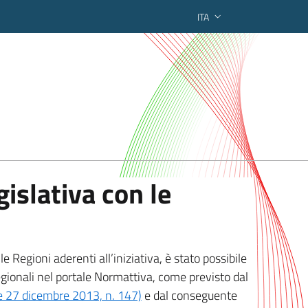
ITA
ederato regionale
islativa con le
 Regioni aderenti all’iniziativa, è stato possibile
egionali nel portale Normattiva, come previsto dal
ge 27 dicembre 2013, n. 147)
e dal conseguente